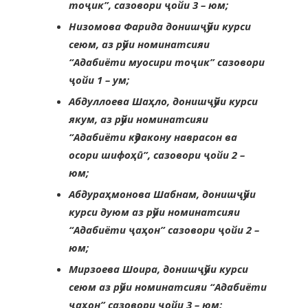
тоҷик”, сазовори ҷойи 3 – юм;
Низомова Фарида донишҷӯйи курси
сеюм, аз рӯйи номинатсияи
“Адабиёти муосири тоҷик” сазовори
ҷойи 1 – ум;
Абдуллоева Шаҳло, донишҷӯйи курси
якум, аз рӯйи номинатсияи
“Адабиёти кӯдакону наврасон ва
осори шифоҳӣ”, сазовори ҷойи 2 –
юм;
Абдураҳмонова Шабнам, донишҷӯйи
курси дуюм аз рӯйи номинатсияи
“Адабиёти ҷаҳон” сазовори ҷойи 2 –
юм;
Мирзоева Шоира, донишҷӯйи курси
сеюм аз рӯйи номинатсияи “Адабиёти
ҷаҳон” сазовори ҷойи 3 – юм;