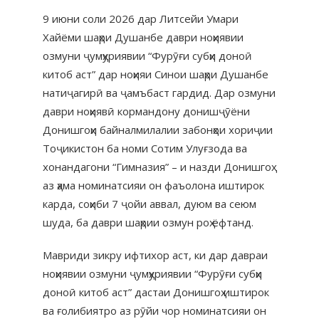
9 июни соли 2026 дар Литсейи Умари
Хайёми шаҳри Душанбе даври ноҳиявии
озмуни ҷумҳуриявии “Фурӯғи субҳи доноӣ
китоб аст” дар ноҳияи Синои шаҳри Душанбе
натиҷагирӣ ва ҷамъбаст гардид. Дар озмуни
даври ноҳиявӣ кормандону донишҷӯёни
Донишгоҳи байналмилалии забонҳои хориҷии
Тоҷикистон ба номи Сотим Улуғзода ва
хонандагони “Гимназия” – и назди Донишгоҳ
аз ҳама номинатсияи он фаъолона иштирок
карда, соҳиби 7 ҷойи аввал, дуюм ва сеюм
шуда, ба даври шаҳрии озмун роҳ ёфтанд.
Мавриди зикру ифтихор аст, ки дар давраи
ноҳиявии озмуни ҷумҳуриявии “Фурӯғи субҳи
доноӣ китоб аст” дастаи Донишгоҳ иштирок
ва ғолибиятро аз рӯйи чор номинатсияи он