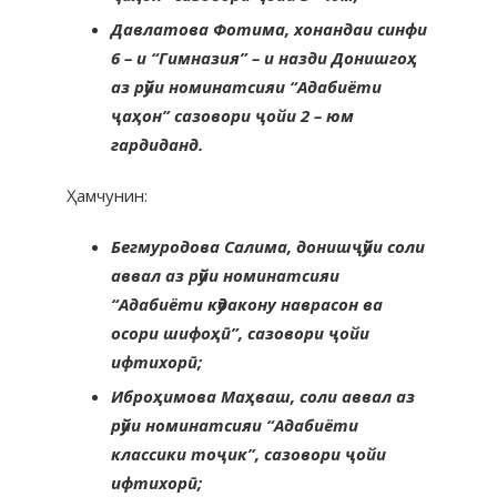
Давлатова Фотима, хонандаи синфи
6 – и “Гимназия” – и назди Донишгоҳ
аз рӯйи номинатсияи “Адабиёти
ҷаҳон” сазовори ҷойи 2 – юм
гардиданд.
Ҳамчунин:
Бегмуродова Салима, донишҷӯйи соли
аввал аз рӯйи номинатсияи
“Адабиёти кӯдакону наврасон ва
осори шифоҳӣ”, сазовори ҷойи
ифтихорӣ;
Иброҳимова Маҳваш, соли аввал аз
рӯйи номинатсияи “Адабиёти
классики тоҷик”, сазовори ҷойи
ифтихорӣ;