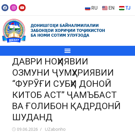
RU
EN
TJ
ДАВРИ НОҲИЯВИИ
ОЗМУНИ ҶУМҲУРИЯВИИ
“ФУРӮҒИ СУБҲИ ДОНОӢ
КИТОБ АСТ” ҶАМЪБАСТ
ВА ҒОЛИБОН ҚАДРДОНӢ
ШУДАНД
09.06.2026
UZabonho