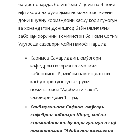
ба даст оварда, бо ишғоли 7 ҷойи ва 4 ҷойи
ифтихорӣ аз рӯйи ҳамаи номинатсия миёни
донишҷӯёну кормандони касбу кори гуногун
ва хонандагон Донишгоҳи байналмилалии
забонҳои хориҷии Тоҷикистон ба номи Сотим
Улуғзода сазовори ҷойи намоён гардид.
Каримов Самариддин, омӯзгори
кафедраи назария ва амалияи
забоншиносӣ, миёни намояндагони
касбу кори гуногун аз рӯйи
номинатсияи “Адабиёти ҷаҳон”,
сазовори ҷойи 1 – ум;
Саидмуминова Сафина, омӯзгори
кафедраи забонҳои Шарқ, миёни
кормандони касбу кори гуногун аз рӯй
номинатсияи “Адабиёти классикии