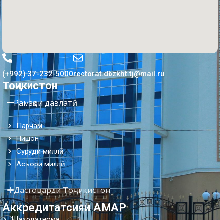
(+992) 37-232-5000
rectorat.dbzkht.tj@mail.ru
Тоҷикистон
Рамзҳои давлатӣ
Парчам
Нишон
Суруди миллӣ
Асъори миллӣ
Дастоварди Тоҷикистон
Аккредитатсияи АМАР
Шаҳодатнома