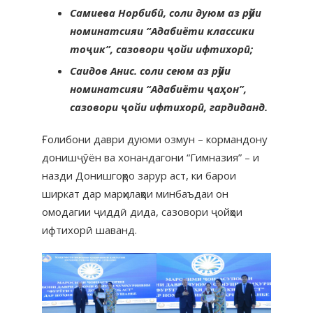
Самиева Норбибӣ, соли дуюм аз рӯйи
номинатсияи “Адабиёти классики
тоҷик”, сазовори ҷойи ифтихорӣ;
Саидов Анис. соли сеюм аз рӯйи
номинатсияи “Адабиёти ҷаҳон”,
сазовори ҷойи ифтихорӣ, гардиданд.
Ғолибони даври дуюми озмун – кормандону
донишҷӯён ва хонандагони “Гимназия” – и
назди Донишгоҳро зарур аст, ки барои
ширкат дар марҳилаҳои минбаъдаи он
омодагии ҷиддӣ дида, сазовори ҷойҳои
ифтихорӣ шаванд.