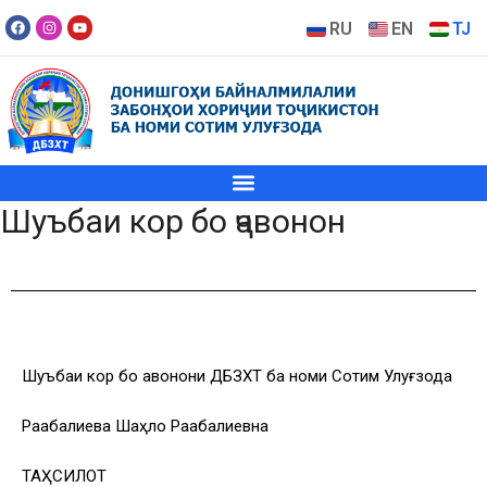
RU
EN
TJ
Шуъбаи кор бо ҷавонон
Шуъбаи кор бо ҷавонони ДБЗХТ ба номи Сотим Улуғзода
Раҷабалиева Шаҳло Раҷабалиевна
ТАҲСИЛОТ