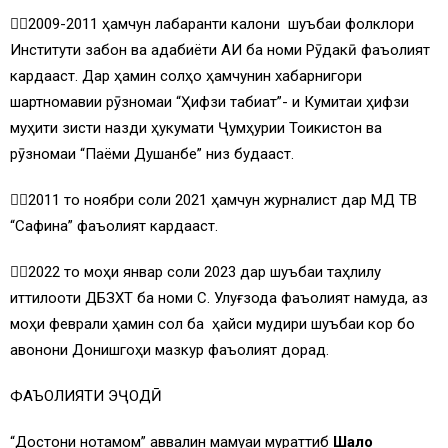
2009-2011 ҳамчун лабаранти калони шуъбаи фолклори
Институти забон ва адабиёти АИ ба номи Рӯдакӣ фаъолият
кардааст. Дар ҳамин солҳо ҳамчунин хабарнигори
шартномавии рӯзномаи “Ҳифзи табиат”- и Кумитаи ҳифзи
муҳити зисти назди ҳукумати Ҷумҳурии Тоҷикистон ва
рӯзномаи “Паёми Душанбе” низ будааст.
2011 то ноябри соли 2021 ҳамчун журналист дар МД ТВ
“Сафина” фаъолият кардааст.
2022 то моҳи январ соли 2023 дар шуъбаи таҳлилу
иттилооти ДБЗХТ ба номи С. Улуғзода фаъолият намуда, аз
моҳи феврали ҳамин сол ба ҳайси мудири шуъбаи кор бо
ҷавонони Донишгоҳи мазкур фаъолият дорад.
ФАЪОЛИЯТИ ЭҶОДӢ
“Достони нотамом” аввалин маҷмуаи мураттиб
Ша
ло