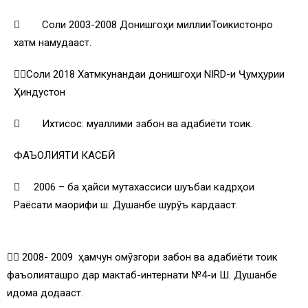
 Соли 2003-2008 Донишгоҳи миллииТоҷикистонро
хатм намудааст.
Соли 2018 Хатмкунандаи донишгоҳи NIRD-и Ҷумҳурии
Ҳиндустон
 Ихтисос: муаллими забон ва адабиёти тоҷик.
ФАЪОЛИЯТИ КАСБӢ
 2006 – ба ҳайси мутахассиси шуъбаи кадрҳои
Раёсати маорифи ш. Душанбе шурӯъ кардааст.
 2008- 2009 ҳамчун омӯзгори забон ва адабиёти тоҷик
фаъолияташро дар мактаб-интернати №4-и Ш. Душанбе
идома додааст.