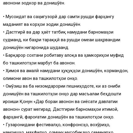
ҷавонони эҷодкор ва донишҷӯён.
• Мусоидат ва саҳмгузорӣ дар самти рушди фарҳангу
маданият ва корҳои эҷодии донишҷӯён.
• Дастгирӣ ва дар ҳаёт татбиқ намудани барномаҳои
судманд, ки баҳри тараққӣ ва рушди ҷомеаи шаҳрвандии
донишҷӯён нигаронида шудаанд.
• Барқарор сохтани робитаву алоқа ва ҳамкориҳои муфид
бо ташкилотҳои марбут ба ҷавонон.
• Ҳимоя ва амалӣ намудани ҳуқуқҳои донишҷӯён, кормандон,
олимони ҷавон ва ташкилотҳои онҳо.
• Омӯзиш ва ба низомдарории пешниҳодоте, ки аз ҷониби
донишҷӯён ва ташкилотҳои онҳо дар масъалаи беҳдошти
иҷроиши Қонун «Дар бораи ҷавонон ва сиёсати давлатии
ҷавонон» сурат мегирад. Дастгирии барномаҳои иҷтимоӣ,
фарҳангӣ, фароғатии донишҷӯён ва ташкилотҳои онҳо.
• Гузаронидани фестивалҳо, конфронсҳо, вохӯриҳо,
намоишҳо, маҳфилҳо, озмуну мусобиқаҳо семинарҳо,