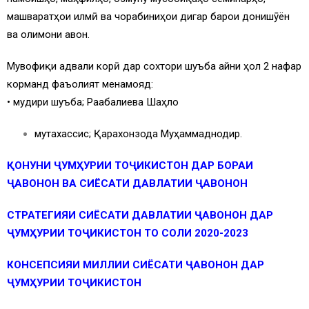
машваратҳои илмӣ ва чорабиниҳои дигар барои донишҷӯён
ва олимони ҷавон.
Мувофиқи ҷадвали корӣ дар сохтори шуъба айни ҳол 2 нафар
корманд фаъолият менамояд:
• мудири шуъба; Раҷабалиева Шаҳло
мутахассис; Қарахонзода Муҳаммаднодир.
Қ
ОНУНИ
Ҷ
УМ
Ҳ
УРИИ
ТО
Ҷ
ИКИСТОН
ДАР БОРАИ
Ҷ
АВОНОН
ВА
СИЁСАТИ
ДАВЛАТИИ
Ҷ
АВОНОН
СТРАТЕГИЯИ СИЁСАТИ ДАВЛАТИИ
Ҷ
АВОНОН
ДАР
Ҷ
УМ
Ҳ
УРИИ
ТО
Ҷ
ИКИСТОН
ТО
СОЛИ
2020
-2023
КОНСЕПСИЯИ МИЛЛИИ СИЁСАТИ
Ҷ
АВОНОН
ДАР
Ҷ
УМ
Ҳ
УРИИ
ТО
Ҷ
ИКИСТОН