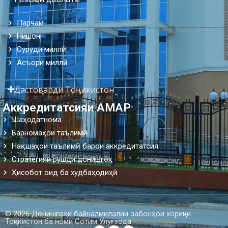
Парчам
Нишон
Суруди миллӣ
Асъори миллӣ
Дастоварди Тоҷикистон
Аккредитатсияи АМАР
Шаҳодатнома
Барномаҳои таълимӣ
Нақшаҳои таълимӣ барои аккредитатсия
Стратегияи рушди донишгоҳ
Ҳисобот оид ба худбаҳодиҳӣ
© 2026 Донишгоҳи байналмилалии забонҳои хориҷии
Тоҷикистон ба номи Сотим Улуғзода