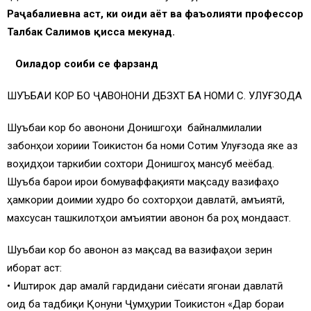
Ра
ҷ
абалиевна
аст
, ки оиди
аёт
ва
фаъолияти
профессор
Талбак
Салимов
қ
исса
мекунад
.
Оиладор со
иби
се
фарзанд
ШУЪБАИ КОР БО ҶАВОНОНИ ДБЗХТ БА НОМИ С. УЛУҒЗОДА
Шуъбаи кор бо ҷавонони Донишгоҳи байналмилалии
забонҳои хориҷии Тоҷикистон ба номи Сотим Улуғзода яке аз
воҳидҳои таркибии сохтори Донишгоҳ мансуб меёбад.
Шуъба барои иҷрои бомуваффақияти мақсаду вазифаҳо
ҳамкории доимии худро бо сохторҳои давлатӣ, ҷамъиятӣ,
махсусан ташкилотҳои ҷамъиятии ҷавонон ба роҳ мондааст.
Шуъбаи кор бо ҷавонон аз мақсад ва вазифаҳои зерин
иборат аст:
• Иштирок дар амалӣ гардидани сиёсати ягонаи давлатӣ
оид ба тадбиқи Қонуни Ҷумҳурии Тоҷикистон «Дар бораи