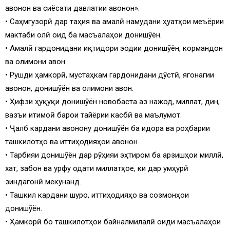
ҷавонон ва сиёсати давлатии ҷавонон».
• Саҳмгузорӣ дар таҳия ва амалӣ намудани ҳуҷҷатҳои меъёрии
мактаби олӣ оид ба масъалаҳои донишҷӯён.
• Амалӣ гардонидани иқтидори эҷодии донишҷӯён, кормандон
ва олимони ҷавон.
• Рушди ҳамкорӣ, мустаҳкам гардонидани дӯстӣ, ягонагии
ҷавонон, донишҷӯён ва олимони ҷавон.
• Ҳифзи ҳуқуқи донишҷӯён новобаста аз нажод, миллат, дин,
вазъи иҷтимоӣ барои тайёрии касбӣ ва маълумот.
• Ҷалб кардани ҷавонону донишҷӯён ба идора ва роҳбарии
ташкилотҳо ва иттиҳодияҳои ҷавонон.
• Тарбияи донишҷӯён дар рӯҳияи эҳтиром ба арзишҳои миллӣ,
хат, забон ва урфу одати миллатҳое, ки дар ҷумҳурӣ
зиндагонӣ мекунанд.
• Ташкил кардани шуро, иттиҳодияҳо ва созмонҳои
донишҷӯён.
• Ҳамкорӣ бо ташкилотҳои байналмилалӣ оиди масъалаҳои