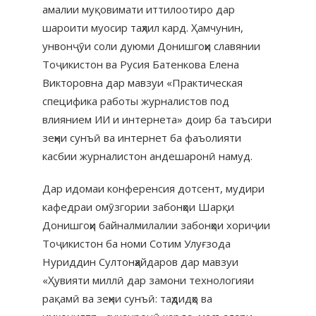
амалии муқовимати иттилоотиро дар
шароити муосир таҳлил кард. Ҳамчунин,
унвонҷӯи соли дуюми Донишгоҳи славянии
Тоҷикистон ва Русия Батенкова Елена
Викторовна дар мавзуи «Практическая
специфика работы журналистов под
влиянием ИИ и интернета» доир ба таъсири
зеҳни сунъӣ ва интернет ба фаъолияти
касбии журналистон андешаронӣ намуд.
Дар идомаи конференсия дотсент, мудири
кафедраи омӯзгории забонҳои Шарқи
Донишгоҳи байналмилалии забонҳои хориҷии
Тоҷикистон ба номи Сотим Улуғзода
Нуриддин Султонҳайдаров дар мавзуи
«Ҳувияти миллӣ дар замони технологияи
рақамӣ ва зеҳни сунъӣ: таҳдидҳо ва