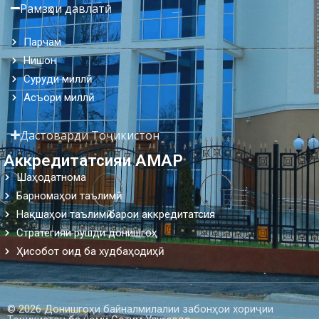
Рамзҳои давлатӣ
Парчам
Нишон
Суруди миллӣ
Асъори миллӣ
Дастоварди Тоҷикистон
Аккредитатсияи АМАР
Шаҳодатнома
Барномаҳои таълимӣ
Нақшаҳои таълимӣ барои аккредитатсия
Стратегияи рушди донишгоҳ
Ҳисобот оид ба худбаҳодиҳӣ
© 2026 Донишгоҳи байналмилалии забонҳои хориҷии