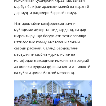
имкониятҳо» суханронӣ карда, масъалаҳои
марбут ба ҳифзи арзишҳои миллӣ ва фарҳангӣ
дар муҳити рақамиро баррасӣ намуд.
Иштирокчиёни конференсия зимни
мубодилаи афкор таъкид карданд, ки дар
шароити рушди босуръати технологияҳои
иттилоотию коммуникатсионӣ таҳкими
саводи расонаӣ, баланд бардоштани
масъулияти касбии журналистон ва
истифодаи мақсадноки имкониятҳои рақамӣ
аз омилҳои муҳимми ҳифзи амнияти иттилоотӣ
ва суботи ҷомеа ба ҳисоб мераванд.