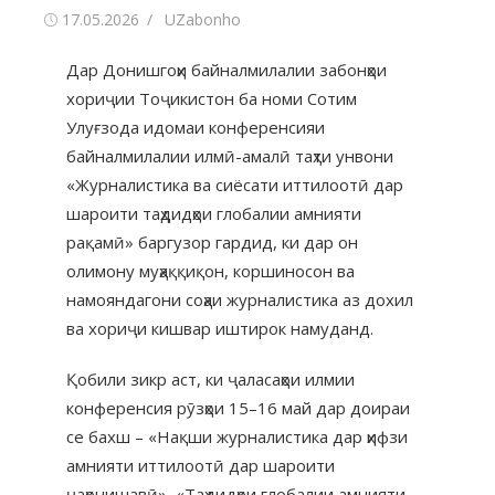
17.05.2026
UZabonho
Дар Донишгоҳи байналмилалии забонҳои
хориҷии Тоҷикистон ба номи Сотим
Улуғзода идомаи конференсияи
байналмилалии илмӣ-амалӣ таҳти унвони
«Журналистика ва сиёсати иттилоотӣ дар
шароити таҳдидҳои глобалии амнияти
рақамӣ» баргузор гардид, ки дар он
олимону муҳаққиқон, коршиносон ва
намояндагони соҳаи журналистика аз дохил
ва хориҷи кишвар иштирок намуданд.
Қобили зикр аст, ки ҷаласаҳои илмии
конференсия рӯзҳои 15–16 май дар доираи
се бахш – «Нақши журналистика дар ҳифзи
амнияти иттилоотӣ дар шароити
ҷаҳонишавӣ», «Таҳдидҳои глобалии амнияти