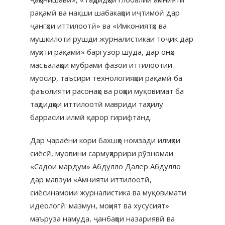
рақамӣ ва нақши шабакаҳои иҷтимоӣ дар
ҷангҳои иттилоотӣ» ва «Имкониятҳо ва
мушкилоти рушди журналистикаи тоҷик дар
муҳити рақамӣ» баргузор шуда, дар онҳо
масъалаҳои мубрами фазои иттилоотии
муосир, таъсири технологияҳои рақамӣ ба
фаъолияти расонаҳо ва роҳҳои муқовимат ба
таҳдидҳои иттилоотӣ мавриди таҳлилу
баррасии илмӣ қарор гирифтанд.
Дар ҷараёни кори бахшҳо номзади илмҳои
сиёсӣ, муовини сармуҳаррири рӯзномаи
«Садои мардум» Абдулло Далер Абдулло
дар мавзуи «Амнияти иттилоотӣ,
сиёсинамоии журналистика ва муқовимати
идеологӣ: мазмун, моҳият ва хусусият»
маъруза намуда, ҷанбаҳои назариявӣ ва