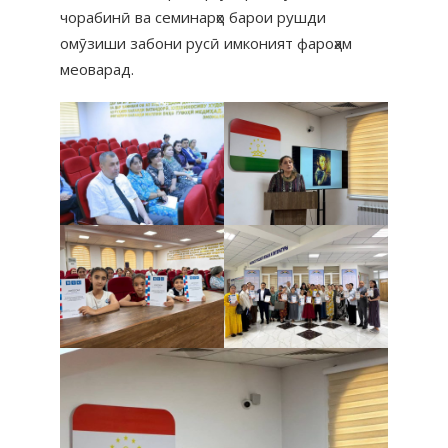
чорабинӣ ва семинарҳо барои рушди
омӯзиши забони русӣ имконият фароҳам
меоварад.