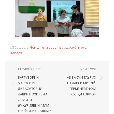
Category:
Факултети забон ва адабиёти рус
,
Хабарҳо
Previous Post
Next Post
БАРГУЗОРИИ
АЗ ЗАХМИ ТАЪРИХ
МАРОСИМИ
ТО ДАРСИ МИЛЛӢ:
ҶОИЗАСУПОРИИ
ГЕРМЕНЕВТИКАИ
ДАВРИ НОҲИЯВИИ
СУЛҲИ ТОҶИКОН
ОЗМУНИ
ҶУМҲУРИЯВИИ “ИЛМ –
ФУРӮҒИ МАЪРИФАТ”