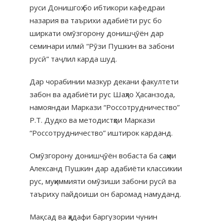
руси Донишгоҳ бо ибтикори кафедраи
назария ва таърихи адабиёти рус бо
ширкати омӯзгорону донишҷӯён дар
семинари илмӣ “Рӯзи Пушкин ва забони
русӣ” таҷлил карда шуд.
Дар чорабинии мазкур декани факултети
забон ва адабиёти рус Шаҳло Ҳасанзода,
намояндаи Маркази “Россотрудничество”
Р.Т. Дудко ва методистҳои Маркази
“Россотрудничество” иштирок карданд.
Омӯзгорону донишҷӯён вобаста ба саҳми
Александ Пушкин дар адабиёти классикии
рус, муҳиммияти омӯзиши забони русӣ ва
таъриху пайдоиши он баромад намуданд.
Мақсад ва ҳадафи баргузории чунин