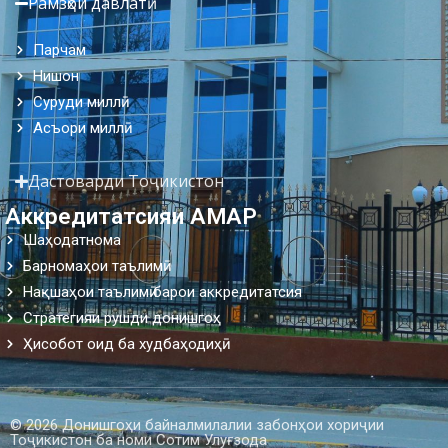
Рамзҳои давлатӣ
Парчам
Нишон
Суруди миллӣ
Асъори миллӣ
Дастоварди Тоҷикистон
Аккредитатсияи АМАР
Шаҳодатнома
Барномаҳои таълимӣ
Нақшаҳои таълимӣ барои аккредитатсия
Стратегияи рушди донишгоҳ
Ҳисобот оид ба худбаҳодиҳӣ
© 2026 Донишгоҳи байналмилалии забонҳои хориҷии
Тоҷикистон ба номи Сотим Улуғзода