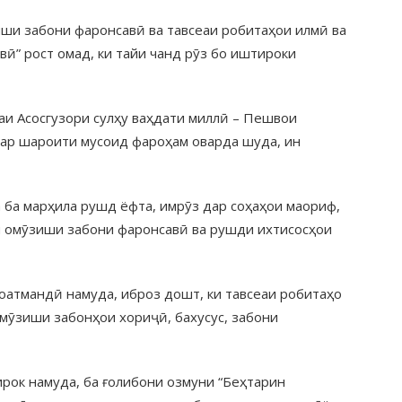
иши забони фаронсавӣ ва тавсеаи робитаҳои илмӣ ва
ӣ” рост омад, ки тайи чанд рӯз бо иштироки
аи Асосгузори сулҳу ваҳдати миллӣ – Пешвои
ар шароити мусоид фароҳам оварда шуда, ин
 ба марҳила рушд ёфта, имрӯз дар соҳаҳои маориф,
зи омӯзиши забони фаронсавӣ ва рушди ихтисосҳои
ноатмандӣ намуда, иброз дошт, ки тавсеаи робитаҳо
омӯзиши забонҳои хориҷӣ, бахусус, забони
рок намуда, ба ғолибони озмуни “Беҳтарин