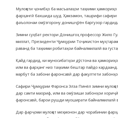
Мулоқоти ҷонибҳо ба масъалаҳои таҳкими ҳамкориҳо
фарҳангӣ бахшида шуд. Ҳамзамон, ташрифи сафири Ф
фаъолонаи омӯзгорону донишҷӯён баргузор гардида
Зимни суҳбат ректори Донишгоҳ профессор Жило Гул
миллат, Президенти Ҷумҳурии Тоҷикистон муҳтарам
раванд ба таҳкими робитаҳои байналмилалӣ ва густ
Қайд гардид, ки муносибатҳои дӯстона ва ҳамкориҳ
илм ва фарҳанг низ таҳкими бештар пайдо кардаанд
марбут ба забони фаронсавӣ дар факултети забонҳо
Сафири Ҷумҳурии Фаронса Элза Пинёл зимни мулоқот 
дар самти маориф, илм ва омӯзиши забонҳои хориҷӣ 
фаронсавӣ, барои рушди муоширати байналмилалӣ ва
Дар фарҷоми мулоқот меҳмонон дар чорабинии фарҳа