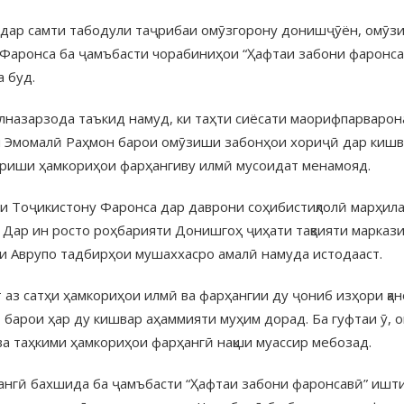
 дар самти табодули таҷрибаи омӯзгорону донишҷӯён, омӯз
аронса ба ҷамъбасти чорабиниҳои “Ҳафтаи забони фаронсав
 буд.
назарзода таъкид намуд, ки таҳти сиёсати маорифпарварон
 Эмомалӣ Раҳмон барои омӯзиши забонҳои хориҷӣ дар кишв
ариши ҳамкориҳои фарҳангиву илмӣ мусоидат менамояд.
ои Тоҷикистону Фаронса дар даврони соҳибистиқлолӣ марҳила
. Дар ин росто роҳбарияти Донишгоҳ ҷиҳати тақвияти марка
и Аврупо тадбирҳои мушаххасро амалӣ намуда истодааст.
аз сатҳи ҳамкориҳои илмӣ ва фарҳангии ду ҷониб изҳори қа
барои ҳар ду кишвар аҳаммияти муҳим дорад. Ба гуфтаи ӯ, 
 таҳкими ҳамкориҳои фарҳангӣ нақши муассир мебозад.
нгӣ бахшида ба ҷамъбасти “Ҳафтаи забони фаронсавӣ” ишти