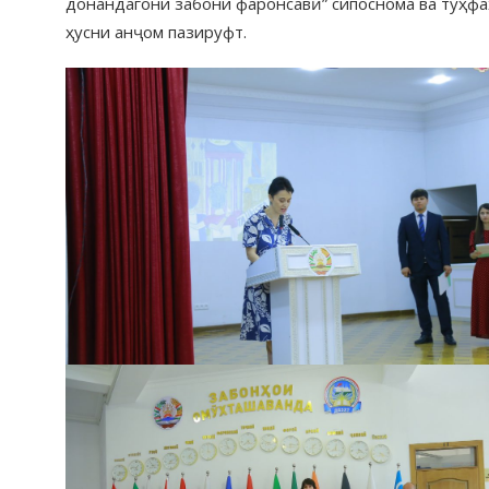
донандагони забони фаронсавӣ” сипоснома ва туҳф
ҳусни анҷом пазируфт.