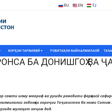
RU
EN
TJ
КОРҲОИ ТАРБИЯВӢ
РОБИТАҲОИ БАЙНАЛМИЛАЛӢ
ТАЪ
НСА БА ДОНИШГОҲ ВА ҶА
ар самти илму маориф ва рушди равобити фарҳангӣ сафир
йналмилалии забонҳои хориҷии Тоҷикистон ба номи Сотим 
арзода мулоқот анҷом дод.