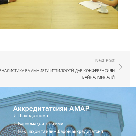
Next Post
РНАЛИСТИКА ВА АМНИЯТИ ИТТИЛООТӢ ДАР КОНФЕРЕНСИЯИ
БАЙНАЛМИЛАЛӢ
Аккредитатсияи АМАР
Шаҳодатнома
Барномаҳои таълимӣ
Нақшаҳои таълимӣ барои аккредитатсия