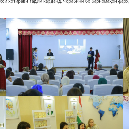
аҳои хотиравӣ тақдим карданд. Чорабинӣ бо барномаҳои фа