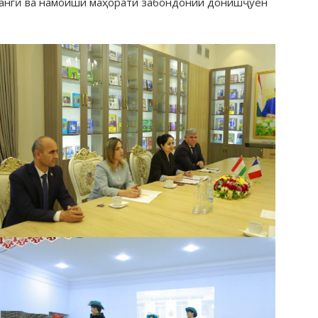
рҳангӣ ва намоиши маҳорати забондонии донишҷӯён