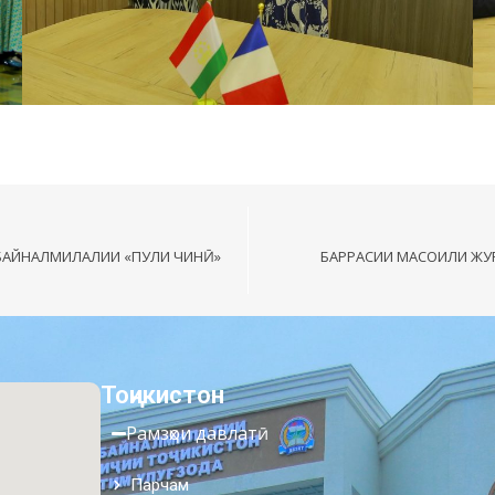
БАЙНАЛМИЛАЛИИ «ПУЛИ ЧИНӢ»
БАРРАСИИ МАСОИЛИ ЖУ
Тоҷикистон
Рамзҳои давлатӣ
Парчам