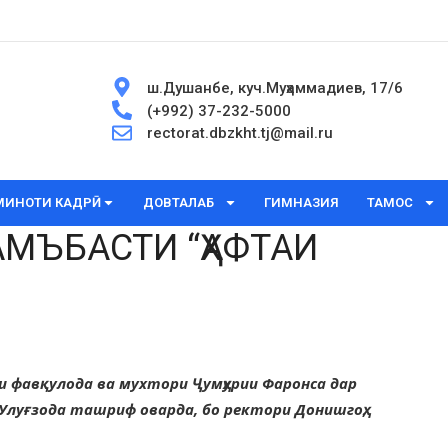
ш.Душанбе, куч.Муҳаммадиев, 17/6
(+992) 37-232-5000
rectorat.dbzkht.tj@mail.ru
МИНОТИ КАДРӢ
ДОВТАЛАБ
ГИМНАЗИЯ
ТАМОС
МЪБАСТИ “ҲАФТАИ
и фавқулода ва мухтори Ҷумҳурии Фаронса дар
Улуғзода ташриф оварда, бо ректори Донишгоҳ,