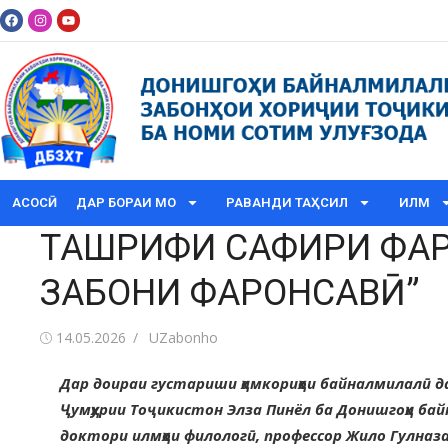
АСОСӢ
ДАР БОРАИ МО
РАВАНДИ ТАҲСИЛ
ИЛМ
ТАШРИФИ САФИРИ ФАРО
ЗАБОНИ ФАРОНСАВӢ”
14.05.2026
UZabonho
Дар доираи густариши ҳамкориҳои байналмилалӣ д
Ҷумҳурии Тоҷикистон Элза Пинёл ба Донишгоҳи ба
доктори илмҳои филологӣ, профессор Жило Гулназ