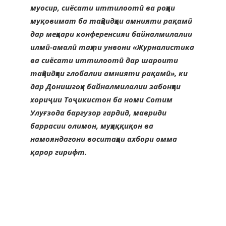
муосир, сиёсати иттилоотӣ ва роҳҳои
муқовимат ба таҳдидҳои амнияти рақамӣ
дар меҳвари конференсияи байналмилалии
илмӣ-амалӣ таҳти унвони «Журналистика
ва сиёсати иттилоотӣ дар шароити
таҳдидҳои глобалии амнияти рақамӣ», ки
дар Донишгоҳи байналмилалии забонҳои
хориҷии Тоҷикистон ба номи Сотим
Улуғзода баргузор гардид, мавриди
баррасии олимон, муҳаққиқон ва
намояндагони воситаҳои ахбори омма
қарор гирифт.