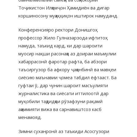
Тоҷикистон Илҳомҷон Ҳамидиён ва дигар
коршиносону муҳаққиқон иштирок намуданд.
Конференсияро ректори Донишгоҳ
профессор Жило Гулназарзода ифтитоҳ
намуда, таъкид кард, ки дар шароити
муосир нақши расонаҳо аз доираи маъмулии
хабаррасонӣ фаротар рафта, ба абзори
таъсиргузор ба афкору ҷаҳонбинӣ ва мавқеи
сиёсию маънавии ҷомеа табдил ёфтааст. Ба
гуфтаи ӯ, дар чунин шароит масъулияти
журналистика ва сиёсати иттилоотӣ дар
муқобили таҳдидҳои рӯзафзуни рақамӣ
аҳаммияти вижа ва сарнавиштсоз касб
менамояд.
Зимни суханронӣ аз таъкиди Асосгузори