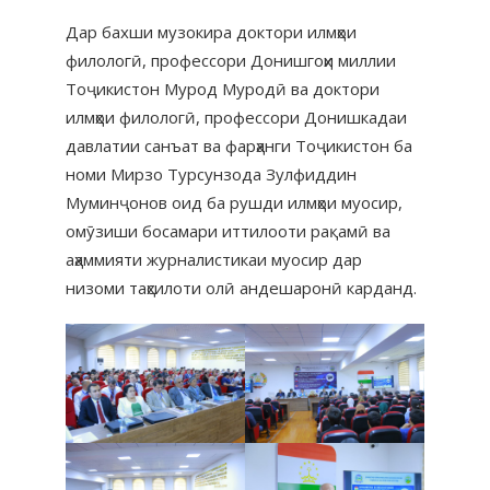
Дар бахши музокира доктори илмҳои
филологӣ, профессори Донишгоҳи миллии
Тоҷикистон Мурод Муродӣ ва доктори
илмҳои филологӣ, профессори Донишкадаи
давлатии санъат ва фарҳанги Тоҷикистон ба
номи Мирзо Турсунзода Зулфиддин
Муминҷонов оид ба рушди илмҳои муосир,
омӯзиши босамари иттилооти рақамӣ ва
аҳаммияти журналистикаи муосир дар
низоми таҳсилоти олӣ андешаронӣ карданд.