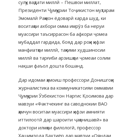
сулҳу ваҳдати миллӣ – Пешвои миллат,
Президенти Ҷумҳурии Тоҷикистон муҳтарам
Эмомалӣ Раҳмон ёдоварӣ карда шуд, ки
воситаҳои ахбори омма имрӯз ба неруи
муассири таъсиррасон ба афкори ҷомеа
мубаддал гардида, бояд дар роҳи ҳифзи
манфиатҳои миллӣ, таҳкими худшиносии
миллӣ ва тарғиби арзишҳои ҷомеаи солим
нақши фаъол дошта бошанд.
Дар идомаи ҳамоиш профессори Донишгоҳи
журналистика ва коммуникатсияи оммавии
Ҷумҳурии Ӯзбекистон Наргис Қосимова дар
мавзуи «Фактчекинг ва саводнокии ВАО
ҳамчун воситаи муассири ҳифзи амнияти
иттилоотӣ дар шароити ҷаҳонишавӣ» ва
доктори илмҳои филологӣ, профессор
Ҳашимзода Бахтиёр дар мавзуи «Ояндаи