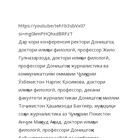
https://youtu.be/Ieh1b3sbVx0?
si=mg0kmPHQhxdBRFzT
Дар кори конференсия ректори Донишгоҳ,
доктори илмҳои филологӣ, профессор Жило
Гулназарзода, доктори илмҳои филологӣ,
профессори Донишгоҳи журналистика ва
коммуникатсияи оммавии Ҷумҳурии
Ӯзбекистон Наргис Қосимова, доктори
илмҳои филологӣ, профессор, декани
факултети журналистикаи Донишгоҳи миллии
Тоҷикистон Ҳашимзода Бахтиёр, муҳаққиқи
соҳаи журналистика аз Ҷумҳурии Покистон
Анҷум Маҳмуд Аҳмад, доктори илмҳои
филологӣ, профессори Донишгоҳи
байналмилалии сайёҳӣ ва соҳибкории