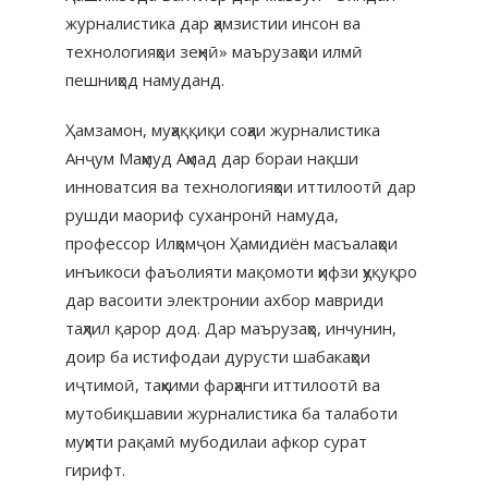
журналистика дар ҳамзистии инсон ва
технологияҳои зеҳнӣ» маърузаҳои илмӣ
пешниҳод намуданд.
Ҳамзамон, муҳаққиқи соҳаи журналистика
Анҷум Маҳмуд Аҳмад дар бораи нақши
инноватсия ва технологияҳои иттилоотӣ дар
рушди маориф суханронӣ намуда,
профессор Илҳомҷон Ҳамидиён масъалаҳои
инъикоси фаъолияти мақомоти ҳифзи ҳуқуқро
дар васоити электронии ахбор мавриди
таҳлил қарор дод. Дар маърузаҳо, инчунин,
доир ба истифодаи дурусти шабакаҳои
иҷтимоӣ, таҳкими фарҳанги иттилоотӣ ва
мутобиқшавии журналистика ба талаботи
муҳити рақамӣ мубодилаи афкор сурат
гирифт.