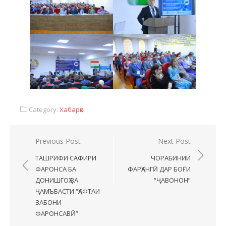
Category:
Хабарҳо
Previous Post
Next Post
ТАШРИФИ САФИРИ
ЧОРАБИНИИ
ФАРОНСА БА
ФАРҲАНГӢ ДАР БОҒИ
ДОНИШГОҲ ВА
“ҶАВОНОН”
ҶАМЪБАСТИ “ҲАФТАИ
ЗАБОНИ
ФАРОНСАВӢ”