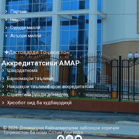
Парчам
Нишон
Суруди миллӣ
Асъори миллӣ
Дастоварди Тоҷикистон
Аккредитатсияи АМАР
Шаҳодатнома
Барномаҳои таълимӣ
Нақшаҳои таълимӣ барои аккредитатсия
Стратегияи рушди донишгоҳ
Ҳисобот оид ба худбаҳодиҳӣ
© 2026 Донишгоҳи байналмилалии забонҳои хориҷии
Тоҷикистон ба номи Сотим Улуғзода