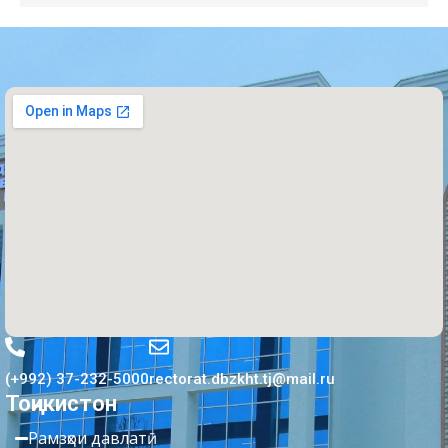
(+992) 37-232-5000
rectorat.dbzkht.tj@mail.ru
Тоҷикистон
Рамзҳои давлатӣ