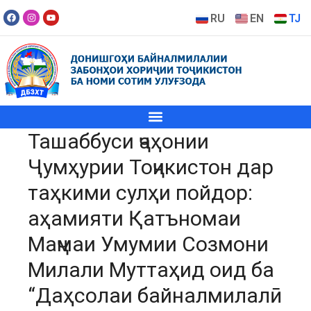
RU
EN
TJ
Ташаббуси ҷаҳонии
Ҷумҳурии Тоҷикистон дар
таҳкими сулҳи пойдор:
аҳамияти Қатъномаи
Маҷмаи Умумии Созмони
Милали Муттаҳид оид ба
“Даҳсолаи байналмилалӣ