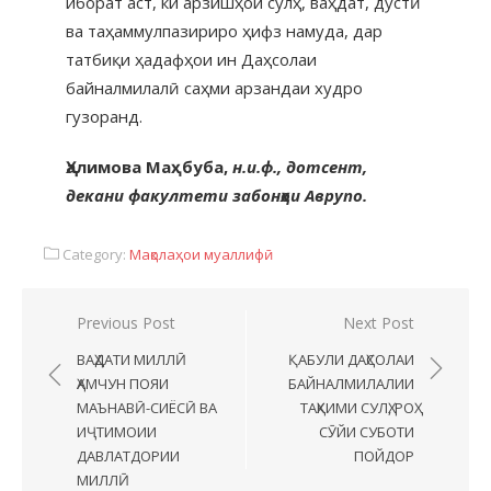
иборат аст, ки арзишҳои сулҳ, ваҳдат, дӯстӣ
ва таҳаммулпазириро ҳифз намуда, дар
татбиқи ҳадафҳои ин Даҳсолаи
байналмилалӣ саҳми арзандаи худро
гузоранд.
Ҳалимова Маҳбуба,
н.и.ф., дотсент,
декани факултети забонҳои Аврупо.
Category:
Мақолаҳои муаллифӣ
Previous Post
Next Post
ВАҲДАТИ МИЛЛӢ
ҚАБУЛИ ДАҲСОЛАИ
ҲАМЧУН ПОЯИ
БАЙНАЛМИЛАЛИИ
МАЪНАВӢ-СИЁСӢ ВА
ТАҲКИМИ СУЛҲ, РОҲ
ИҶТИМОИИ
СӮЙИ СУБОТИ
ДАВЛАТДОРИИ
ПОЙДОР
МИЛЛӢ