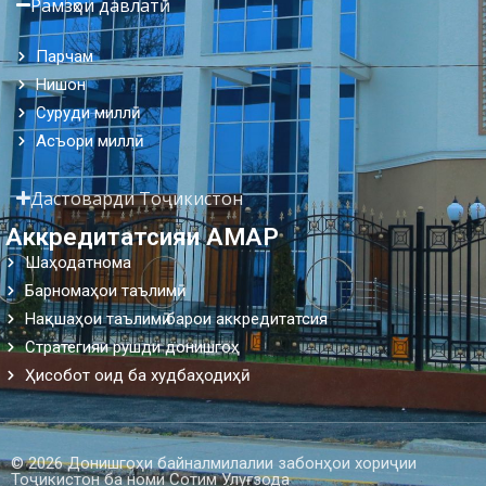
Рамзҳои давлатӣ
Парчам
Нишон
Суруди миллӣ
Асъори миллӣ
Дастоварди Тоҷикистон
Аккредитатсияи АМАР
Шаҳодатнома
Барномаҳои таълимӣ
Нақшаҳои таълимӣ барои аккредитатсия
Стратегияи рушди донишгоҳ
Ҳисобот оид ба худбаҳодиҳӣ
© 2026 Донишгоҳи байналмилалии забонҳои хориҷии
Тоҷикистон ба номи Сотим Улуғзода