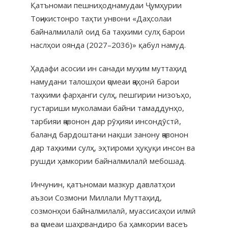
Қатъномаи пешниҳоднамудаи Ҷумҳурии
Тоҷикистонро таҳти унвони «Даҳсолаи
байналмилалӣ оид ба таҳкими сулҳ барои
наслҳои оянда (2027–2036)» қабул намуд.
Ҳадафи асосии ин санади муҳим муттаҳид
намудани талошҳои ҷомеаи ҷаҳонӣ барои
таҳкими фарҳанги сулҳ, пешгирии низоъҳо,
густариши муколамаи байни тамаддунҳо,
тарбияи ҷавонон дар рӯҳияи инсондӯстӣ,
баланд бардоштани нақши занону ҷавонон
дар таҳкими сулҳ, эҳтироми ҳуқуқи инсон ва
рушди ҳамкории байналмилалӣ мебошад.
Инчунин, қатъномаи мазкур давлатҳои
аъзои Созмони Миллали Муттаҳид,
созмонҳои байналмилалӣ, муассисаҳои илмӣ
ва ҷомеаи шаҳрвандиро ба ҳамкории васеъ