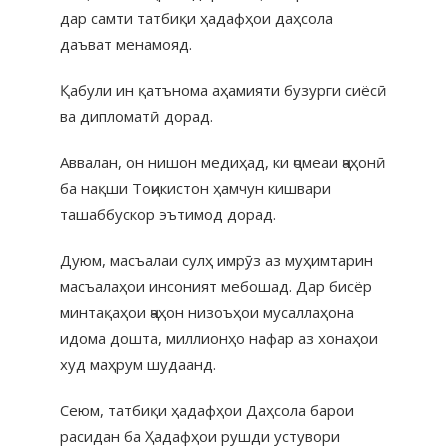
дар самти татбиқи ҳадафҳои даҳсола
даъват менамояд.
Қабули ин қатънома аҳамияти бузурги сиёсӣ
ва дипломатӣ дорад.
Аввалан, он нишон медиҳад, ки ҷомеаи ҷаҳонӣ
ба нақши Тоҷикистон ҳамчун кишвари
ташаббускор эътимод дорад.
Дуюм, масъалаи сулҳ имрӯз аз муҳимтарин
масъалаҳои инсоният мебошад. Дар бисёр
минтақаҳои ҷаҳон низоъҳои мусаллаҳона
идома дошта, миллионҳо нафар аз хонаҳои
худ маҳрум шудаанд.
Сеюм, татбиқи ҳадафҳои Даҳсола барои
расидан ба Ҳадафҳои рушди устувори