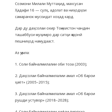
Созмони Милали Муттаҳид, махсусан
Ҳадафи 16 — сулҳ, адолат ва ниҳодҳои
самаранок мусоидат хоҳад кард.
Дар ду даҳсолаи охир Тоҷикистон чандин
ташаббуси муҳимро дар сатҳи ҷаҳонӣ
пешниҳод намудааст.
Аз ҷумла:
1. Соли байналмилалии оби тоза (2003);
2. Даҳсолаи байналмилалии амал «Об барои
ҳаёт» (2005–2015);
3. Даҳсолаи байналмилалии амал «Об барои
рушди устувор» (2018–2028);
4. Соли байналмилалии ҳифзи пиряхҳо