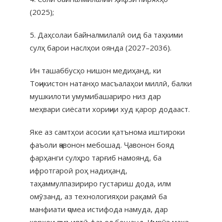
(2025);
5. Даҳсолаи байналмилалӣ оид ба таҳкими
сулҳ барои наслҳои оянда (2027–2036).
Ин ташаббусҳо нишон медиҳанд, ки
Тоҷикистон натанҳо масъалаҳои миллӣ, балки
мушкилоти умумибашариро низ дар
меҳвари сиёсати хориҷии худ қарор додааст.
Яке аз самтҳои асосии қатънома иштироки
фаъоли ҷавонон мебошад. Ҷавонон бояд
фарҳанги сулҳро тарғиб намоянд, ба
ифротгароӣ роҳ надиҳанд,
таҳаммулпазириро густариш дода, илм
омӯзанд, аз технологияҳои рақамӣ ба
манфиати ҷомеа истифода намуда, дар
корҳои ҷамъиятӣ фаъол бошанд. Имрӯз маҳз