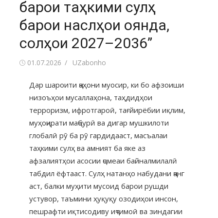
барои таҳкими сулҳ
барои наслҳои оянда,
солҳои 2027–2036”
01.07.2026
UZabonho
Дар шароити ҷаҳони муосир, ки бо афзоиши
низоъҳои мусаллаҳона, таҳдидҳои
терроризм, ифротгароӣ, тағйирёбии иқлим,
муҳоҷирати маҷбурӣ ва дигар мушкилоти
глобалӣ рӯ ба рӯ гардидааст, масъалаи
таҳкими сулҳ ва амният ба яке аз
афзалиятҳои асосии ҷомеаи байналмилалӣ
табдил ёфтааст. Сулҳ натанҳо набудани ҷанг
аст, балки муҳити мусоид барои рушди
устувор, таъмини ҳуқуқу озодиҳои инсон,
пешрафти иқтисодиву иҷтимоӣ ва зиндагии