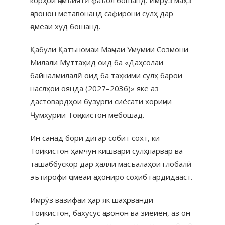
ҷавонон метавонанд сафирони сулҳ дар
ҷомеаи худ бошанд.
Қабули Қатъномаи Маҷмаи Умумии Созмони
Милали Муттаҳид оид ба «Даҳсолаи
байналмилалӣ оид ба таҳкими сулҳ барои
наслҳои оянда (2027–2036)» яке аз
дастовардҳои бузурги сиёсати хориҷии
Ҷумҳурии Тоҷикистон мебошад.
Ин санад бори дигар собит сохт, ки
Тоҷикистон ҳамчун кишвари сулҳпарвар ва
ташаббускор дар ҳалли масъалаҳои глобалӣ
эътирофи ҷомеаи ҷаҳониро соҳиб гардидааст.
Имрӯз вазифаи ҳар як шаҳрванди
Тоҷикистон, бахусус ҷавонон ва зиёиён, аз он