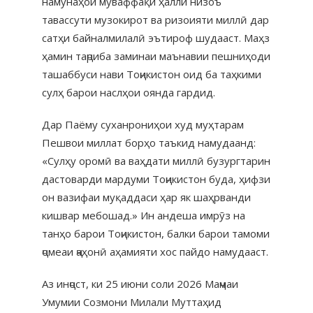
намунаҳои муваффақи ҳалли низоъ
тавассути музокирот ва ризоияти миллӣ дар
сатҳи байналмилалӣ эътироф шудааст. Маҳз
ҳамин таҷриба заминаи маънавии пешниҳоди
ташаббуси нави Тоҷикистон оид ба таҳкими
сулҳ барои наслҳои оянда гардид.
Дар Паёму суханрониҳои худ муҳтарам
Пешвои миллат борҳо таъкид намудаанд:
«Сулҳу оромӣ ва ваҳдати миллӣ бузургтарин
дастоварди мардуми Тоҷикистон буда, ҳифзи
он вазифаи муқаддаси ҳар як шаҳрванди
кишвар мебошад.» Ин андеша имрӯз на
танҳо барои Тоҷикистон, балки барои тамоми
ҷомеаи ҷаҳонӣ аҳамияти хос пайдо намудааст.
Аз инҷост, ки 25 июни соли 2026 Маҷмаи
Умумии Созмони Милали Муттаҳид