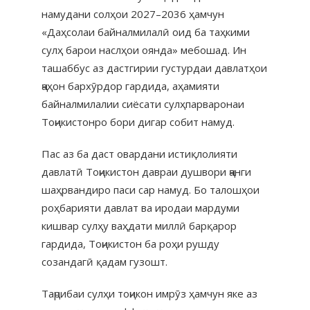
намудани солҳои 2027–2036 ҳамчун
«Даҳсолаи байналмилалӣ оид ба таҳкими
сулҳ барои наслҳои оянда» мебошад. Ин
ташаббус аз дастгирии густурдаи давлатҳои
ҷаҳон бархӯрдор гардида, аҳамияти
байналмилалии сиёсати сулҳпарваронаи
Тоҷикистонро бори дигар собит намуд.
Пас аз ба даст овардани истиқлолияти
давлатӣ Тоҷикистон давраи душвори ҷанги
шаҳрвандиро паси сар намуд. Бо талошҳои
роҳбарияти давлат ва иродаи мардуми
кишвар сулҳу ваҳдати миллӣ барқарор
гардида, Тоҷикистон ба роҳи рушду
созандагӣ қадам гузошт.
Таҷрибаи сулҳи тоҷикон имрӯз ҳамчун яке аз