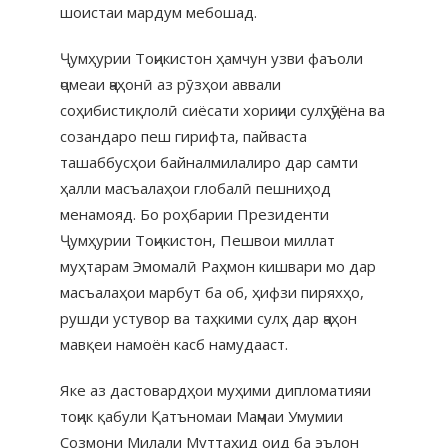
шоистаи мардум мебошад.
Ҷумҳурии Тоҷикистон ҳамчун узви фаъоли
ҷомеаи ҷаҳонӣ аз рӯзҳои аввали
соҳибистиқлолӣ сиёсати хориҷии сулҳҷӯёна ва
созандаро пеш гирифта, пайваста
ташаббусҳои байналмилалиро дар самти
ҳалли масъалаҳои глобалӣ пешниҳод
менамояд. Бо роҳбарии Президенти
Ҷумҳурии Тоҷикистон, Пешвои миллат
муҳтарам Эмомалӣ Раҳмон кишвари мо дар
масъалаҳои марбут ба об, ҳифзи пиряхҳо,
рушди устувор ва таҳкими сулҳ дар ҷаҳон
мавқеи намоён касб намудааст.
Яке аз дастовардҳои муҳими дипломатияи
тоҷик қабули Қатъномаи Маҷмаи Умумии
Созмони Милали Муттаҳид оид ба эълон