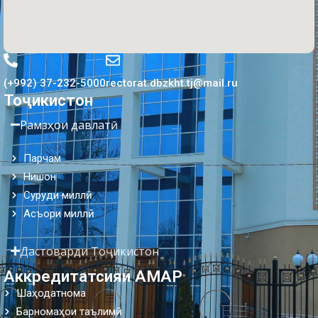
(+992) 37-232-5000
rectorat.dbzkht.tj@mail.ru
Тоҷикистон
Рамзҳои давлатӣ
Парчам
Нишон
Суруди миллӣ
Асъори миллӣ
Дастоварди Тоҷикистон
Аккредитатсияи АМАР
Шаҳодатнома
Барномаҳои таълимӣ