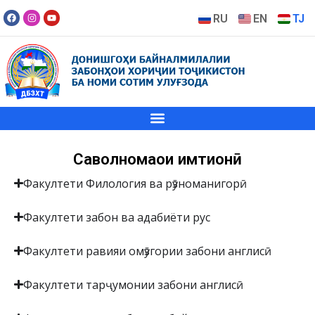
RU
EN
TJ
Саволномаҳои имтиҳонӣ
Факултети Филология ва рӯзноманигорӣ
Факултети забон ва адабиёти рус
Факултети равияи омӯзгории забони англисӣ
Факултети тарҷумонии забони англисӣ