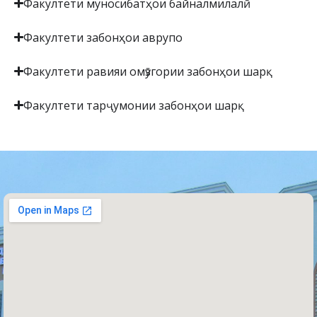
Факултети муносибатҳои байналмилалӣ
Факултети забонҳои аврупо
Факултети равияи омӯзгории забонҳои шарқ
Факултети тарҷумонии забонҳои шарқ