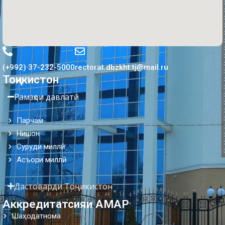
(+992) 37-232-5000
rectorat.dbzkht.tj@mail.ru
Тоҷикистон
Рамзҳои давлатӣ
Парчам
Нишон
Суруди миллӣ
Асъори миллӣ
Дастоварди Тоҷикистон
Аккредитатсияи АМАР
Шаҳодатнома