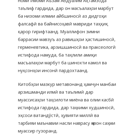
номи Имоми Аъзам Абдуалим Аҳтамзода
таълиф гардида, дар он масъалаҳои марбут
ба низоми илмии айбшиносӣ аз дидгоҳи
фалсафӣ ва байнисоҳавӣ мавриди таҳқиқ
қарор гирифтаанд. Муаллифон зимни
баррасии мавзуъ аз равишҳои ҳастишиносӣ,
герменевтика, арзишшиносӣ ва праксеологӣ
истифода намуда, ба таҳлили амиқи
масъалаҳои марбут ба шинохти камол ва
нуқсонҳои инсонӣ пардохтаанд.
Китобҳои мазкур метавонанд ҳамчун манбаи
арзишманди илмӣ ва таълимӣ дар
муассисаҳои таҳсилоти миёна ва олии касбӣ
истифода гардида, дар таҳкими худшиносӣ,
эҳсоси ватандӯстӣ, ҳувияти миллӣ ва
тарбияи маънавии насли наврасу ҷавон саҳми
муассир гузоранд.