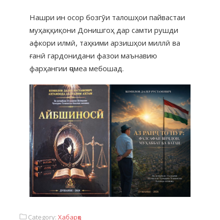
Нашри ин осор бозгӯи талошҳои пайвастаи
муҳаққиқони Донишгоҳ дар самти рушди
афкори илмӣ, таҳкими арзишҳои миллӣ ва
ғанӣ гардонидани фазои маънавию
фарҳангии ҷомеа мебошад.
Category:
Хабарҳо