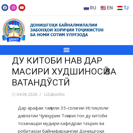
RU
EN
TJ
ДУ КИТОБИ НАВ ДАР
МАСИРИ ХУДШИНОСӢ ВА
ВАТАНДӮСТӢ
04.06.2026
UZabonho
Дар арафаи таҷлили 35-солагии Истиқлоли
давлатии Ҷумҳурии Тоҷикистон ду китоби
тозанашри мудири кафедраи таърих ва
робитаҳои байнифарҳангии Донишгоҳи