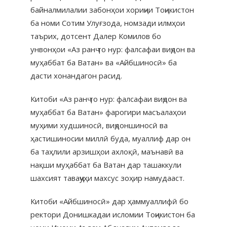
байналмилалии забонҳои хориҷии Тоҷикистон
ба номи Сотим Улуғзода, номзади илмҳои
таърих, дотсент Далер Комилов бо
унвонҳои «Аз ранҷ то нур: фалсафаи виҷдон ва
муҳаббат ба Ватан» ва «Айбшиносӣ» ба
дасти хонандагон расид.
Китоби «Аз ранҷ то нур: фалсафаи виҷдон ва
муҳаббат ба Ватан» фарогири масъалаҳои
муҳими худшиносӣ, виҷдоншиносӣ ва
ҳастишиносии миллӣ буда, муаллиф дар он
ба таҳлили арзишҳои ахлоқӣ, маънавӣ ва
нақши муҳаббат ба Ватан дар ташаккули
шахсият таваҷҷуҳи махсус зоҳир намудааст.
Китоби «Айбшиносӣ» дар ҳаммуаллифӣ бо
ректори Донишкадаи исломии Тоҷикистон ба