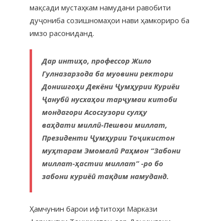
мақсади мустаҳкам намудани равобити
дуҷониба созишномаҳои нави ҳамкориро ба
имзо расониданд.
Дар интиҳо, профессор Жило
Гулназарзода ба муовини ректори
Донишгоҳи Декёни Ҷумҳурии Куриёи
Ҷанубӣ нусхаҳои тарҷумаи китоби
мондагори Асосгузори сулҳу
ваҳдати миллӣ-Пешвои миллат,
Президенти Ҷумҳурии Тоҷикистон
муҳтарам Эмомалӣ Раҳмон “Забони
миллат-ҳастии миллат” -ро бо
забони куриёӣ тақдим намуданд.
Ҳамчунин барои ифтитоҳи Маркази