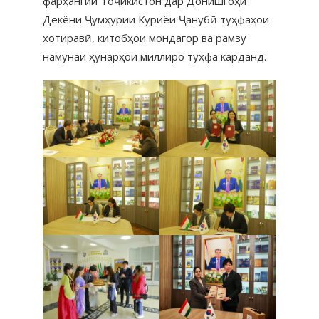
фарҳангии Тоҷикистон дар Донишгоҳи
Декёни Ҷумҳурии Куриёи Ҷанубӣ туҳфаҳои
хотиравӣ, китобҳои мондагор ва рамзу
намунаи ҳунарҳои миллиро туҳфа карданд.