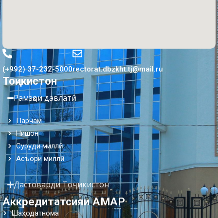
(+992) 37-232-5000
rectorat.dbzkht.tj@mail.ru
Тоҷикистон
Рамзҳои давлатӣ
Парчам
Нишон
Суруди миллӣ
Асъори миллӣ
Дастоварди Тоҷикистон
Аккредитатсияи АМАР
Шаҳодатнома