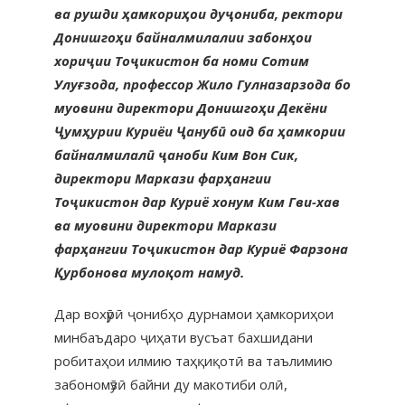
ва рушди ҳамкориҳои дуҷониба, ректори
Донишгоҳи байналмилалии забонҳои
хориҷии Тоҷикистон ба номи Сотим
Улуғзода, профессор Жило Гулназарзода бо
муовини директори Донишгоҳи Декёни
Ҷумҳурии Куриёи Ҷанубӣ оид ба ҳамкории
байналмилалӣ ҷаноби Ким Вон Сик,
директори Маркази фарҳангии
Тоҷикистон дар Куриё хонум Ким Гви-хав
ва муовини директори Маркази
фарҳангии Тоҷикистон дар Куриё Фарзона
Қурбонова мулоқот намуд.
Дар вохӯрӣ ҷонибҳо дурнамои ҳамкориҳои
минбаъдаро ҷиҳати вусъат бахшидани
робитаҳои илмию таҳқиқотӣ ва таълимию
забономӯзӣ байни ду макотиби олӣ,