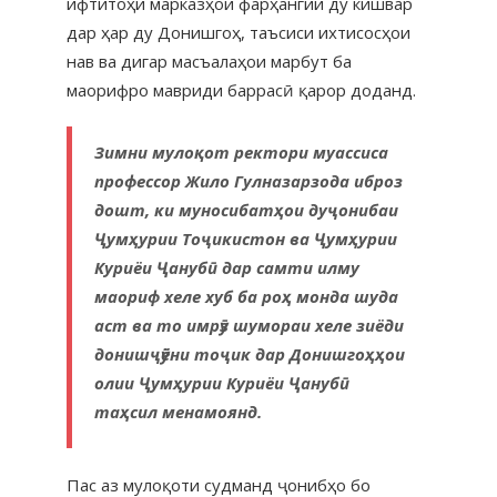
ифтитоҳи марказҳои фарҳангии ду кишвар
дар ҳар ду Донишгоҳ, таъсиси ихтисосҳои
нав ва дигар масъалаҳои марбут ба
маорифро мавриди баррасӣ қарор доданд.
Зимни мулоқот ректори муассиса
профессор Жило Гулназарзода иброз
дошт, ки муносибатҳои дуҷонибаи
Ҷумҳурии Тоҷикистон ва Ҷумҳурии
Куриёи Ҷанубӣ дар самти илму
маориф хеле хуб ба роҳ монда шуда
аст ва то имрӯз шумораи хеле зиёди
донишҷӯёни тоҷик дар Донишгоҳҳои
олии Ҷумҳурии Куриёи Ҷанубӣ
таҳсил менамоянд.
Пас аз мулоқоти судманд ҷонибҳо бо