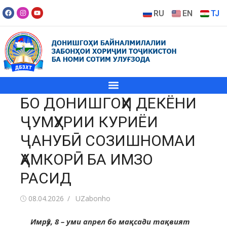
RU
EN
TJ
БО ДОНИШГОҲИ ДЕКЁНИ
ҶУМҲУРИИ КУРИЁИ
ҶАНУБӢ СОЗИШНОМАИ
ҲАМКОРӢ БА ИМЗО
РАСИД
08.04.2026
UZabonho
Имрӯз, 8 – уми апрел бо мақсади тақвият