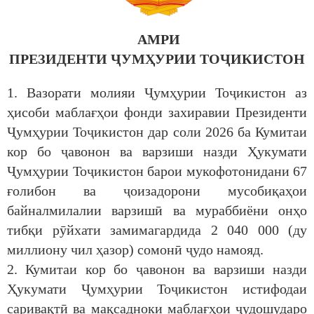
АМРИ
ПРЕЗИДЕНТИ ҶУМҲУРИИ ТОҶИКИСТОН
1. Вазорати молияи Ҷумҳурии Тоҷикистон аз
ҳисоби маблағҳои фонди захиравии Президенти
Ҷумҳурии Тоҷикистон дар соли 2026 ба Кумитаи
кор бо ҷавонон ва варзиши назди Ҳукумати
Ҷумҳурии Тоҷикистон барои мукофотонидани 67
ғолибон ва ҷоизадорони мусобиқаҳои
байналмилалии варзишӣ ва мураббиёни онҳо
тибқи рӯйхати замимагардида 2 040 000 (ду
миллиону чил ҳазор) сомонӣ ҷудо намояд.
2. Кумитаи кор бо ҷавонон ва варзиши назди
Ҳукумати Ҷумҳурии Тоҷикистон истифодаи
саривақтӣ ва мақсадноки маблағҳои ҷудошударо