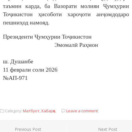
таъмин карда, ба Вазорати молияи Ҷумҳурии
Тоҷикистон ҳисоботи хароҷоти анҷомдодаро
пешниҳод намояд.
Президенти Ҷумҳурии Тоҷикистон
Эмомалӣ Раҳмон
ш. Душанбе
11 феврали соли 2026
№АП-971
Category:
Матбуот
,
Хабарҳо
Leave a comment
Previous Post
Next Post