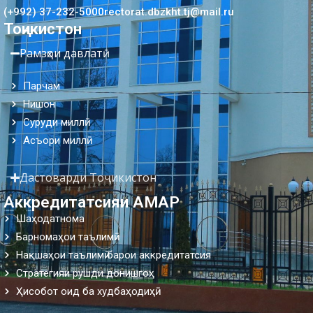
(+992) 37-232-5000
rectorat.dbzkht.tj@mail.ru
Тоҷикистон
Рамзҳои давлатӣ
Парчам
Нишон
Суруди миллӣ
Асъори миллӣ
Дастоварди Тоҷикистон
Аккредитатсияи АМАР
Шаҳодатнома
Барномаҳои таълимӣ
Нақшаҳои таълимӣ барои аккредитатсия
Стратегияи рушди донишгоҳ
Ҳисобот оид ба худбаҳодиҳӣ