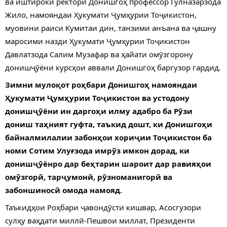
ва иштироки ректори Донишгоҳ профессор Гулназарзода
Жило, намояндаи Ҳукумати Ҷумҳурии Тоҷикистон,
муовини раиси Кумитаи дин, танзими анъана ва ҷашну
маросими назди Ҳукумати Ҷумҳурии Тоҷикистон
Давлатзода Салим Музафар ва ҳайати омӯзгорону
донишҷӯёни курсҳои аввали Донишгоҳ баргузор гардид.
Зимни мулоқот роҳбари Донишгоҳ намояндаи
Ҳукумати Ҷумҳурии Тоҷикистон ва устодону
донишҷӯёни ин даргоҳи илму адабро ба Рӯзи
дониш таҳният гуфта, таъкид дошт, ки Донишгоҳи
байналмилалии забонҳои хориҷии Тоҷикистон ба
номи Сотим Улуғзода имрӯз имкон дорад, ки
донишҷӯёнро дар беҳтарин шароит дар равияҳои
омӯзгорӣ, тарҷумонӣ, рӯзноманигорӣ ва
забоншиносӣ омода намояд.
Таъкидҳои Роҳбари ҷавондӯсти кишвар, Асосгузори
сулҳу ваҳдати миллӣ-Пешвои миллат, Президенти