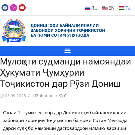
RU
EN
TJ
Мулоқоти судманди намояндаи
Ҳукумати Ҷумҳурии
Тоҷикистон дар Рӯзи Дониш
03.09.2025
UZabonho
0
Санаи 1 – уми сентябр дар Донишгоҳи байналмилалии
забонҳои хориҷии Тоҷикистон ба номи Сотим Улуғзода
дарси сулҳ бо намоиши дастовардҳои илмию варзишӣ