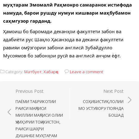
муҳтарам Эмомалӣ Раҳмонро самаранок истифода
намуда, барои рушду нумуи кишвари маҳбубамон
саҳмгузор гарданд.
Ҳамоиш бо баромади деканҳои факултети забон ва
адабиёти рус Шаҳло Ҳасанзода ва декани факултети
равияи омӯзгории забони англисӣ Зубайдулло
Мусоямов бо забонҳои русӣ ва англисӣ анҷом ёфт.
Category:
Матбуот
,
Хабарҳо
Leave a comment
Previous Post
Next Post
ПАЁМИ ТАБРИКОТИИ
СОҲИБИСТИҚЛОЛИИ
РАИСИ МАҶЛИСИ
МО УСТУВОРУ ПОЯНДА
МИЛЛИИ МАҶЛИСИ ОЛИИ
БОШАД
ҶУМҲУРИИ ТОҶИКИСТОН,
РАИСИ ШАҲРИ
ДУШАНБЕ МУҲТАРАМ