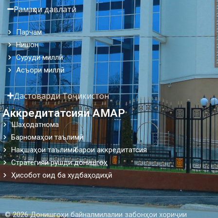
Рамзҳои давлатӣ
Парчам
Нишон
Суруди миллӣ
Асъори миллӣ
Дастоварди Тоҷикистон
Аккредитатсияи АМАР
Шаҳодатнома
Барномаҳои таълимӣ
Нақшаҳои таълимӣ барои аккредитатсия
Стратегияи рушди донишгоҳ
Ҳисобот оид ба худбаҳодиҳӣ
© 2026 Донишгоҳи байналмилалии забонҳои хориҷии