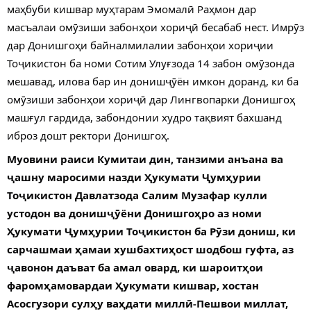
маҳбуби кишвар муҳтарам Эмомалӣ Раҳмон дар
масъалаи омӯзиши забонҳои хориҷӣ бесабаб нест. Имрӯз
дар Донишгоҳи байналмилалии забонҳои хориҷии
Тоҷикистон ба номи Сотим Улуғзода 14 забон омӯзонда
мешавад, илова бар ин донишҷӯён имкон доранд, ки ба
омӯзиши забонҳои хориҷӣ дар Лингвопарки Донишгоҳ
машғул гардида, забондонии худро тақвият бахшанд
иброз дошт ректори Донишгоҳ.
Муовини раиси Кумитаи дин, танзими анъана ва
ҷашну маросими назди Ҳукумати Ҷумҳурии
Тоҷикистон Давлатзода Салим Музафар кулли
устодон ва донишҷӯёни Донишгоҳро аз номи
Ҳукумати Ҷумҳурии Тоҷикистон ба Рӯзи дониш, ки
сарчашмаи ҳамаи хушбахтиҳост шодбош гуфта, аз
ҷавонон даъват ба амал овард, ки шароитҳои
фаромҳамовардаи Ҳукумати кишвар, хостан
Асосгузори сулҳу ваҳдати миллӣ-Пешвои миллат,