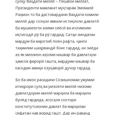
сулҳу Ваҳдати миллӣ – Пешвои миллат,
Президенти мамлакат муҳтарам Эмомалӣ
Раҳмон то ба дастовардани Ваҳдати комили
миллӣ дар солҳои аввали истиқлоли давлатӣ
ба мушкилоти азими сиёсӣ ва иҷтимоию
иқтисодӣ рӯ ба рӯ гардид. Сатҳи зиндагии
мардум ба маротиб поён рафта, ҷанги
таҳмилии шаҳрвандӣ боис гардид, ки зиёда
аз як миллион аҳолии кишвар ба давлатҳои
ҳамсоя фирорӣ гашта, мардуми кишвар ба
касодии амиқи озуқаворӣ дучор гардад.
Бо ба имзо расидани Созишномаи умумии
итиқрори сулҳ ва ризояти миллӣ низоми
давлатдории миллӣ марҳила ба марҳила
бунёд гардида, асосҳои сохтори
конститутсионии давлат ба марҳилаи
сифатан нав ворид гашт. Дар ин раванд