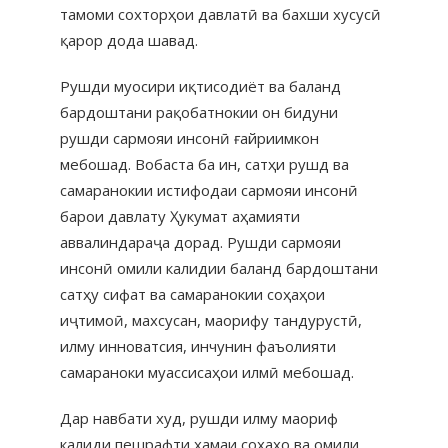
тамоми сохторҳои давлатӣ ва бахши хусусӣ
қарор дода шавад.
Рушди муосири иқтисодиёт ва баланд
бардоштани рақобатнокии он бидуни
рушди сармояи инсонӣ ғайриимкон
мебошад. Вобаста ба ин, сатҳи рушд ва
самаранокии истифодаи сармояи инсонӣ
барои давлату Ҳукумат аҳамияти
аввалиндараҷа дорад. Рушди сармояи
инсонӣ омили калидии баланд бардоштани
сатҳу сифат ва самаранокии соҳаҳои
иҷтимоӣ, махсусан, маорифу тандурустӣ,
илму инноватсия, инчунин фаъолияти
самараноки муассисаҳои илмӣ мебошад.
Дар навбати худ, рушди илму маориф
калиди пешрафти ҳамаи соҳаҳо ва омили