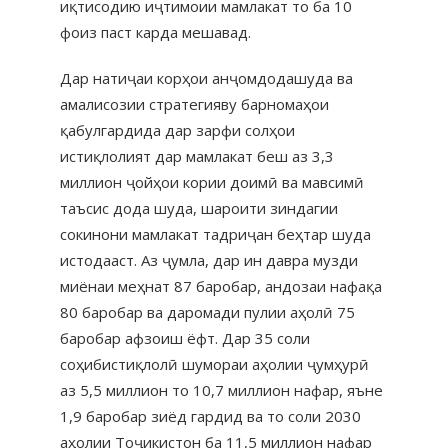
иқтисодию иҷтимоии мамлакат то ба 10
фоиз паст карда мешавад.
Дар натиҷаи корҳои анҷомдодашуда ва
амалисозии стратегияву барномаҳои
қабулгардида дар зарфи солҳои
истиқлолият дар мамлакат беш аз 3,3
миллион ҷойҳои кории доимӣ ва мавсимӣ
таъсис дода шуда, шароити зиндагии
сокинони мамлакат тадриҷан беҳтар шуда
истодааст. Аз ҷумла, дар ин давра музди
миёнаи меҳнат 87 баробар, андозаи нафақа
80 баробар ва даромади пулии аҳолӣ 75
баробар афзоиш ёфт. Дар 35 соли
соҳибистиқлолӣ шумораи аҳолии ҷумҳурӣ
аз 5,5 миллион то 10,7 миллион нафар, яъне
1,9 баробар зиёд гардид ва то соли 2030
аҳолии Тоҷикистон ба 11,5 миллион нафар