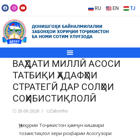
RU
EN
TJ
ВАҲДАТИ МИЛЛӢ АСОСИ
ТАТБИҚИ ҲАДАФҲОИ
СТРАТЕГӢ ДАР СОЛҲОИ
СОҲИБИСТИҚЛОЛӢ
26.06.2026
UZabonho
Ҷумҳурии Тоҷикистон ҳамчун кишвари
тозаистиқлол зери роҳбарии Асосгузори