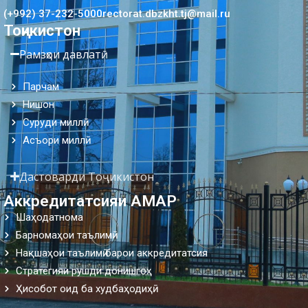
(+992) 37-232-5000
rectorat.dbzkht.tj@mail.ru
Тоҷикистон
Рамзҳои давлатӣ
Парчам
Нишон
Суруди миллӣ
Асъори миллӣ
Дастоварди Тоҷикистон
Аккредитатсияи АМАР
Шаҳодатнома
Барномаҳои таълимӣ
Нақшаҳои таълимӣ барои аккредитатсия
Стратегияи рушди донишгоҳ
Ҳисобот оид ба худбаҳодиҳӣ