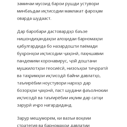
заминаи мусоид барои рушди устувори
минбаъдаи иқтисодии мамлакат фароҳам
оварда шудааст.
Дар баробари дастовардҳо баъзе
нишондиҳандаҳои алоҳидаи барномаҳои
қабулгардида бо назардошти паёмади
буҳронҳои иқтисодии ҷаҳонӣ, паҳншавии
пандемияи коронавирус, ҷой доштани
мушкилотҳои геосиёсӣ, низоъҳои тиҷоратӣ
ва таҳримҳои иқтисодӣ байни давлатҳо,
таъғирёбии ноустувори нархҳо дар
бозорҳои ҷаҳонӣ, паст шудани фаъолнокии
иқтисодӣ ва таъғирёбии иқлим дар сатҳи
зарурӣ иҷро нагардиданд.
Зарур мешуморем, ки вазъи воқеии
стратегия ва барномаҳои давлатии