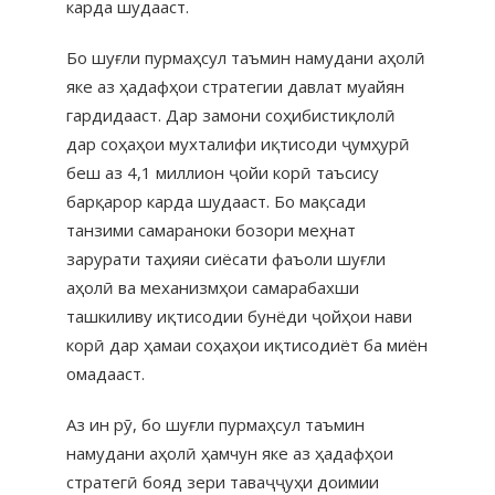
карда шудааст.
Бо шуғли пурмаҳсул таъмин намудани аҳолӣ
яке аз ҳадафҳои стратегии давлат муайян
гардидааст. Дар замони соҳибистиқлолӣ
дар соҳаҳои мухталифи иқтисоди ҷумҳурӣ
беш аз 4,1 миллион ҷойи корӣ таъсису
барқарор карда шудааст. Бо мақсади
танзими самараноки бозори меҳнат
зарурати таҳияи сиёсати фаъоли шуғли
аҳолӣ ва механизмҳои самарабахши
ташкиливу иқтисодии бунёди ҷойҳои нави
корӣ дар ҳамаи соҳаҳои иқтисодиёт ба миён
омадааст.
Аз ин рӯ, бо шуғли пурмаҳсул таъмин
намудани аҳолӣ ҳамчун яке аз ҳадафҳои
стратегӣ бояд зери таваҷҷуҳи доимии