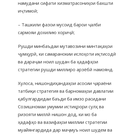
намудани сифати хизматрасониҳои бахшти
иҷтимоӣ;
– Ташкили фазои мусоид барои ҷалби
сармояи дохилию хориҷӣ;
Рушди минбаъдаи мутавозини минтақаҳои
ҷумҳурӣ, ки самаранокии ислоҳоти иқтисодӣ
ва дараҷаи ноил шудан ба ҳадафҳои
стратегии рушди миллиро арзёбӣ намоянд.
Хулоса, нишондиҳандаҳои асосии ҷараёни
татбиқи стратегия ва барномаҳои давлатии
қабулгардидаи баъди ба имзо расидани
Созишномаи умумии истиқрори сулҳ ва
ризояти миллӣ нишон дод, ки мо ба
ҳадафҳо ва вазифаҳои миллии стратегии
муайянгардида дар маҷмуъ ноил шудем ва