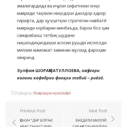
амалигардида ва иҷрои сифатноки онҳо
мавриди таҳлили ниҳодҳои дахлдор қарор
гирифта, дар ҳуҷҷатҳои стратегии навбатӣ
мавриди корбарии минбаъда, барои боз ҳам
самарабахш татбиқ шудани
нишондиҳандаҳои асосии рушди иқтисоди
миллии мамлакат заминаи мусоид фароҳам
оваранд.
Зулфия ШОРАҲМАТУЛЛОЕВА,
омӯзгори
калони кафедраи фанҳои табиӣ – риёзӣ.
Category:
Мақолаҳои муаллифӣ
Previous Post
Next Post
ҚОНУН “ДАР БОРАИ
ВАҲДАТИ МИЛЛӢ:
АВФ” ТАҶАССУМИ
САБАҚИ ТАЪРИХӢ ВА