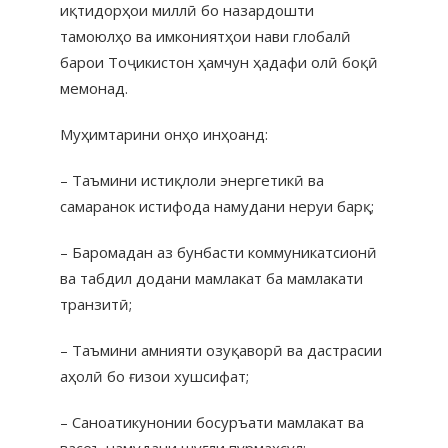
иқтидорҳои миллӣ бо назардошти
тамоюлҳо ва имкониятҳои нави глобалӣ
барои Тоҷикистон ҳамчун ҳадафи олӣ боқӣ
мемонад.
Муҳимтарини онҳо инҳоанд:
– Таъмини истиқлоли энергетикӣ ва
самаранок истифода намудани неруи барқ;
– Баромадан аз бунбасти коммуникатсионӣ
ва табдил додани мамлакат ба мамлакати
транзитӣ;
– Таъмини амнияти озуқаворӣ ва дастрасии
аҳолӣ бо ғизои хушсифат;
– Саноатикунонии босуръати мамлакат ва
васеъ намудани шуғли пурмаҳсул;