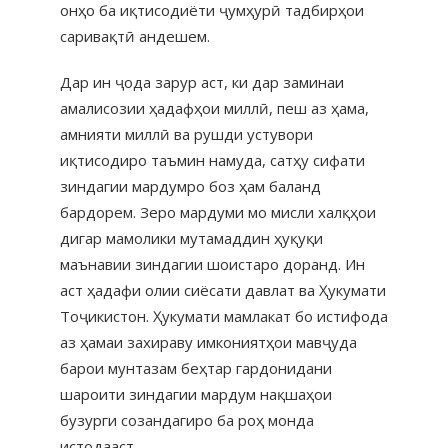
онҳо ба иқтисодиёти ҷумҳурӣ тадбирҳои
саривақтӣ андешем.
Дар ин ҷода зарур аст, ки дар заминаи
амалисозии ҳадафҳои миллӣ, пеш аз ҳама,
амнияти миллӣ ва рушди устувори
иқтисодиро таъмин намуда, сатҳу сифати
зиндагии мардумро боз ҳам баланд
бардорем. Зеро мардуми мо мисли халқҳои
дигар мамолики мутамаддин ҳуқуқи
маънавии зиндагии шоистаро доранд. Ин
аст ҳадафи олии сиёсати давлат ва Ҳукумати
Тоҷикистон. Ҳукумати мамлакат бо истифода
аз ҳамаи захираву имкониятҳои мавҷуда
барои мунтазам беҳтар гардонидани
шароити зиндагии мардум нақшаҳои
бузурги созандагиро ба роҳ монда
истодааст.