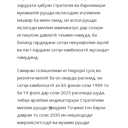
зарурати қабули стратегия ва барномаҳои
мукамаллӣ рушди иқтисодию иҷтимоии
кишвар ба миён омад, ки асоси рушди
иқтисоди миллии мамлакатро дар солҳои
истиқлоли давлатӣ таъмин намуда, ба
баланд гардидани сатҳи некуаҳволии аҳолӣ
ва паст кардани сатҳи камбизоатӣ мусоидат
намуданд.
Самараи созишномаи истиқрори сулҳ ва
ризояти миллӣ ба он оварда расонид, ки
сатҳи камбизоатӣ аз 83 фоизи соли 1999 то
ба 19 фоиз дар соли 2025 расонида шуда,
тибқи арзёбии индикаторҳои Стратегияи
миллии рушди Ҷумҳурии Тоҷикистон барои
давраи то соли 2030 ин нишондоди
макроиқтитсодӣ ва муҳими рушди