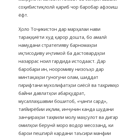
соҳибистиқлолӣ қариб чор баробар афзоиш
ёфт.
Ҳоло Тоҷикистон дар марҳалаи нави
тараққиёти худ қарор дошта, бо амалӣ
намудани стратегияву барномаҳои
иқтисодиву иҷтимоӣ ба дастовардҳои
назаррас ноил гардида истодааст. Дар
баробари ин, нооромиву низоъҳо дар
минтақаҳои гуногуни олам, шиддат
гирифтани мухолифатҳои сиёсӣ ва таҳримҳо
байни давлатҳои абарқудрат,
мусаллаҳшавии бошитоб, «ҷанги сард»,
тағйирёбии иқлим, инчунин канда шудани
занҷираҳои таҳвили молу маҳсулот ва дигар
омилҳои берунӣ моро водор месозанд, ки
барои пешгирӣ кардани таъсири манфии