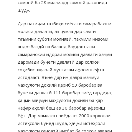
сомонӣ ба 28 миллиард сомонӣ расонида
шуд».
Дар натиҷаи татбиқи сиёсати самарабахши
молияи давлатӣ, аз ҷумла дар самти
таъмини суботи молиявӣ, такмили низоми
андозбандӣ ва баланд бардоштани
самаранокии идораи молияи давлатӣ ҳаҷми
даромади буҷети давлатӣ дар солҳои
соҳибистиқлолӣ мунтазам афзоиш ёфта
истодааст. Яъне дар ин давра маҷмуи
маҳсулоти дохилӣ қариб 53 баробар ва
буҷети давлатӣ 111 баробар зиёд гардида,
ҳаҷми маҷмуи маҳсулоти дохилӣ ба ҳар
нафар аҳолӣ беш аз 30 баробар афзоиш
ёфт. Дар мамлакат зиёда аз 2000 корхонаи
истеҳсолӣ бунёд шуда, ҳаҷми истеҳсоли
маҳсулоти саноатӣ нисбат ба солҳои аввали