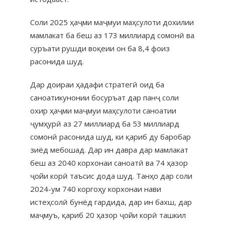
Соли 2025 ҳаҷми маҷмуи маҳсулоти дохилии
мамлакат ба беш аз 173 миллиард сомонӣ ва
суръати рушди воқеии он ба 8,4 фоиз
расонида шуд.
Дар доираи ҳадафи стратегӣ оид ба
саноатикунонии босуръат дар панҷ соли
охир ҳаҷми маҷмуи маҳсулоти саноатии
ҷумҳурӣ аз 27 миллиард ба 53 миллиард
сомонӣ расонида шуд, ки қариб ду баробар
зиёд мебошад. Дар ин давра дар мамлакат
беш аз 2040 корхонаи саноатӣ ва 74 ҳазор
ҷойи корӣ таъсис дода шуд. Танҳо дар соли
2024-ум 740 коргоҳу корхонаи нави
истеҳсолӣ бунёд гардида, дар ин бахш, дар
маҷмуъ, қариб 20 ҳазор ҷойи корӣ ташкил