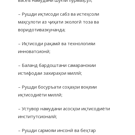
– Рушди иқтисоди сабз ва истеҳсоли
маҳсулоти аз ҷиҳати экологӣ тоза ва
воридотивазкунанда;
– Иқтисоди рақамӣ ва технологияи
инноватсионӣ;
– Баланд бардоштани самаранокии
истифодаи захираҳои миллӣ;
– Рушди босуръати соҳаҳои воқеии
иқтисодиёти миллӣ;
– Устувор намудани асосҳои иқтисодиёти
институтсионалӣ;
– Рушди сармояи инсонӣ ва беҳтар