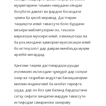
муҳимтарини таъмин намудани ояндаи
босуботи давлат ва фардои босаодати
ҷомеа ба ҳисоб меравад. Дастгирии
таҳқиқоти илмӣ тавассути боло бурдани
меъёри маблағгузории он, таъсиси
марказҳои муосири илмӣ, озмоишгоҳҳо ва
ба роҳ мондани ҳамкории муассисаҳои илмӣ
бо истеҳсолот дар давраи минбаъда муҳим
арзёбӣ мегардад.
Ҳангоми таҳияи дастовардҳои рушди
иҷтимоию иқтисодии ҷумҳурӣ дар солҳои
охир ва таҷрибаи андухтаи банақшагирии
миллии индикативӣ ба инобат гирифта
шуда, дар он боз ҳам баланд бардоштани
сатҳу сифати зиндагии мардум тавассути
истифодаи самараноки захираву