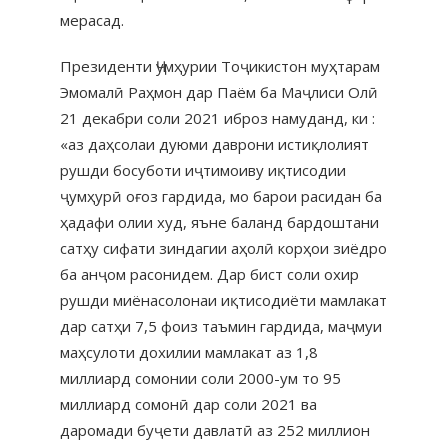
мерасад.
Президенти Ҷумҳурии Тоҷикистон муҳтарам
Эмомалӣ Раҳмон дар Паём ба Маҷлиси Олӣ
21 декабри соли 2021 иброз намуданд, ки :
«аз даҳсолаи дуюми даврони истиқлолият
рушди босуботи иҷтимоиву иқтисодии
ҷумҳурӣ оғоз гардида, мо барои расидан ба
ҳадафи олии худ, яъне баланд бардоштани
сатҳу сифати зиндагии аҳолӣ корҳои зиёдро
ба анҷом расонидем. Дар бист соли охир
рушди миёнасолонаи иқтисодиёти мамлакат
дар сатҳи 7,5 фоиз таъмин гардида, маҷмуи
маҳсулоти дохилии мамлакат аз 1,8
миллиард сомонии соли 2000-ум то 95
миллиард сомонӣ дар соли 2021 ва
даромади буҷети давлатӣ аз 252 миллион