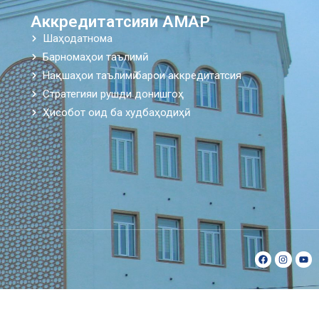
Аккредитатсияи АМАР
Шаҳодатнома
Барномаҳои таълимӣ
Нақшаҳои таълимӣ барои аккредитатсия
Стратегияи рушди донишгоҳ
Ҳисобот оид ба худбаҳодиҳӣ