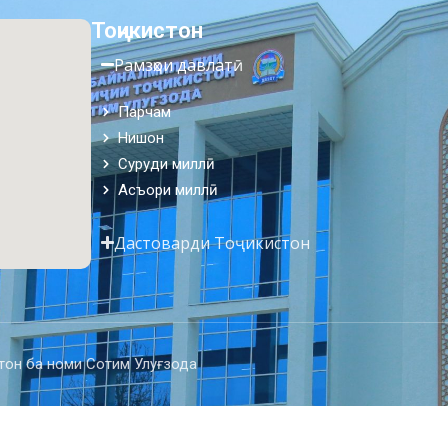
Тоҷикистон
Рамзҳои давлатӣ
Парчам
Нишон
Суруди миллӣ
Асъори миллӣ
Дастоварди Тоҷикистон
тон ба номи Сотим Улуғзода