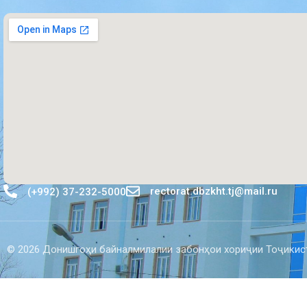
rectorat.dbzkht.tj@mail.ru
(+992) 37-232-5000
© 2026 Донишгоҳи байналмилалии забонҳои хориҷии Тоҷикис