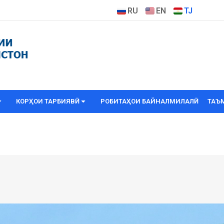
RU
EN
TJ
КОРҲОИ ТАРБИЯВӢ
РОБИТАҲОИ БАЙНАЛМИЛАЛӢ
ТАЪ