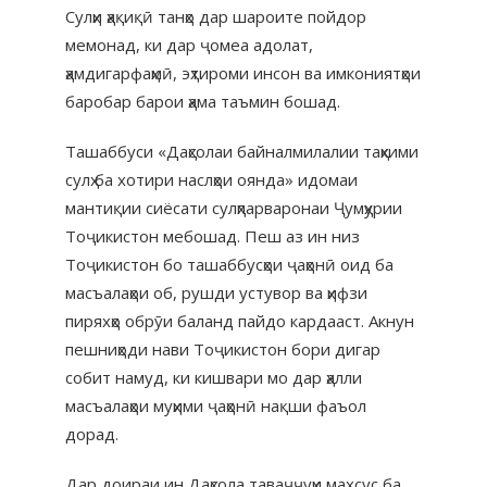
Сулҳи ҳақиқӣ танҳо дар шароите пойдор
мемонад, ки дар ҷомеа адолат,
ҳамдигарфаҳмӣ, эҳтироми инсон ва имкониятҳои
баробар барои ҳама таъмин бошад.
Ташаббуси «Даҳсолаи байналмилалии таҳкими
сулҳ ба хотири наслҳои оянда» идомаи
мантиқии сиёсати сулҳпарваронаи Ҷумҳурии
Тоҷикистон мебошад. Пеш аз ин низ
Тоҷикистон бо ташаббусҳои ҷаҳонӣ оид ба
масъалаҳои об, рушди устувор ва ҳифзи
пиряхҳо обрӯи баланд пайдо кардааст. Акнун
пешниҳоди нави Тоҷикистон бори дигар
собит намуд, ки кишвари мо дар ҳалли
масъалаҳои муҳими ҷаҳонӣ нақши фаъол
дорад.
Дар доираи ин Даҳсола таваҷҷуҳи махсус ба