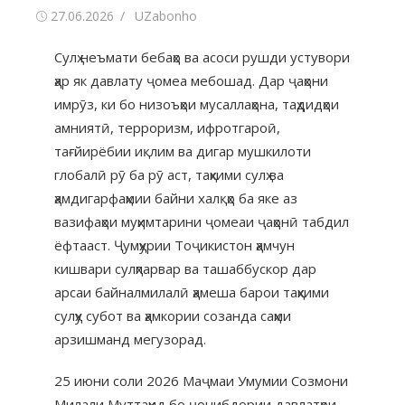
27.06.2026
UZabonho
Сулҳ неъмати бебаҳо ва асоси рушди устувори
ҳар як давлату ҷомеа мебошад. Дар ҷаҳони
имрӯз, ки бо низоъҳои мусаллаҳона, таҳдидҳои
амниятӣ, терроризм, ифротгароӣ,
тағйирёбии иқлим ва дигар мушкилоти
глобалӣ рӯ ба рӯ аст, таҳкими сулҳ ва
ҳамдигарфаҳмии байни халқҳо ба яке аз
вазифаҳои муҳимтарини ҷомеаи ҷаҳонӣ табдил
ёфтааст. Ҷумҳурии Тоҷикистон ҳамчун
кишвари сулҳпарвар ва ташаббускор дар
арсаи байналмилалӣ ҳамеша барои таҳкими
сулҳу субот ва ҳамкории созанда саҳми
арзишманд мегузорад.
25 июни соли 2026 Маҷмаи Умумии Созмони
Милали Муттаҳид бо ҷонибдории давлатҳои