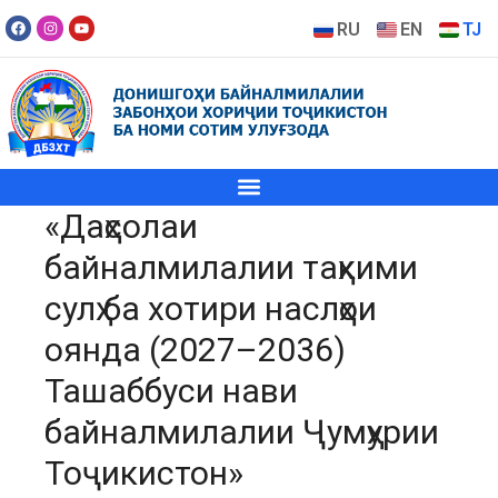
RU
EN
TJ
«Даҳсолаи
байналмилалии таҳкими
сулҳ ба хотири наслҳои
оянда (2027–2036)
Ташаббуси нави
байналмилалии Ҷумҳурии
Тоҷикистон»