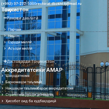
(+992) 37-232-5000
rectorat.dbzkht.tj@mail.ru
Тоҷикистон
Рамзҳои давлатӣ
Парчам
Нишон
Суруди миллӣ
Асъори миллӣ
Дастоварди Тоҷикистон
Аккредитатсияи АМАР
Шаҳодатнома
Барномаҳои таълимӣ
Нақшаҳои таълимӣ барои аккредитатсия
Стратегияи рушди донишгоҳ
Ҳисобот оид ба худбаҳодиҳӣ