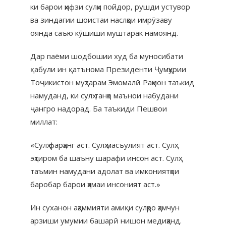
ки барои ҳифзи сулҳи пойдор, рушди устувор
ва зиндагии шоистаи наслҳои имрӯзаву
оянда саъю кӯшиши муштарак намоянд.
Дар паёми шодбошии худ ба муносибати
қабули ин қатънома Президенти Ҷумҳурии
Тоҷикистон муҳтарам Эмомалӣ Раҳмон таъкид
намуданд, ки сулҳ танҳо маънои набудани
ҷангро надорад. Ба таъкиди Пешвои
миллат:
«Сулҳ фарҳанг аст. Сулҳ масъулият аст. Сулҳ
эҳтиром ба шаъну шарафи инсон аст. Сулҳ
таъмин намудани адолат ва имкониятҳои
баробар барои ҳамаи инсоният аст.»
Ин суханон аҳаммияти амиқи сулҳро ҳамчун
арзиши умумии башарӣ нишон медиҳанд.