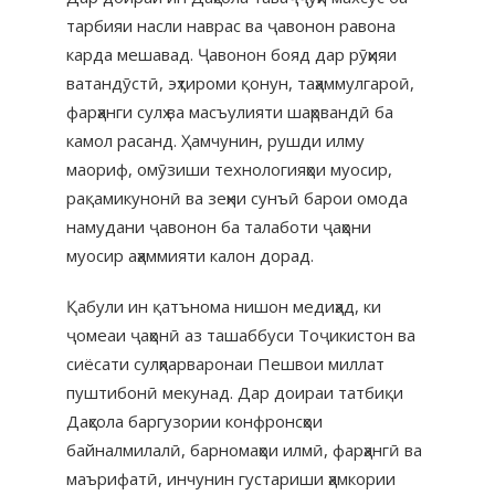
тарбияи насли наврас ва ҷавонон равона
карда мешавад. Ҷавонон бояд дар рӯҳияи
ватандӯстӣ, эҳтироми қонун, таҳаммулгароӣ,
фарҳанги сулҳ ва масъулияти шаҳрвандӣ ба
камол расанд. Ҳамчунин, рушди илму
маориф, омӯзиши технологияҳои муосир,
рақамикунонӣ ва зеҳни сунъӣ барои омода
намудани ҷавонон ба талаботи ҷаҳони
муосир аҳаммияти калон дорад.
Қабули ин қатънома нишон медиҳад, ки
ҷомеаи ҷаҳонӣ аз ташаббуси Тоҷикистон ва
сиёсати сулҳпарваронаи Пешвои миллат
пуштибонӣ мекунад. Дар доираи татбиқи
Даҳсола баргузории конфронсҳои
байналмилалӣ, барномаҳои илмӣ, фарҳангӣ ва
маърифатӣ, инчунин густариши ҳамкории