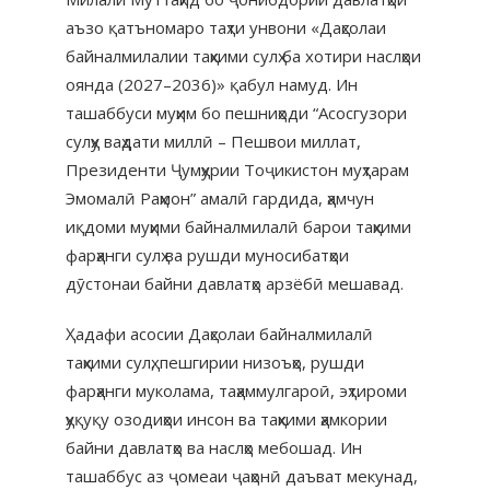
аъзо қатъномаро таҳти унвони «Даҳсолаи
байналмилалии таҳкими сулҳ ба хотири наслҳои
оянда (2027–2036)» қабул намуд. Ин
ташаббуси муҳим бо пешниҳоди “Асосгузори
сулҳу ваҳдати миллӣ – Пешвои миллат,
Президенти Ҷумҳурии Тоҷикистон муҳтарам
Эмомалӣ Раҳмон” амалӣ гардида, ҳамчун
иқдоми муҳими байналмилалӣ барои таҳкими
фарҳанги сулҳ ва рушди муносибатҳои
дӯстонаи байни давлатҳо арзёбӣ мешавад.
Ҳадафи асосии Даҳсолаи байналмилалӣ
таҳкими сулҳ, пешгирии низоъҳо, рушди
фарҳанги муколама, таҳаммулгароӣ, эҳтироми
ҳуқуқу озодиҳои инсон ва таҳкими ҳамкории
байни давлатҳо ва наслҳо мебошад. Ин
ташаббус аз ҷомеаи ҷаҳонӣ даъват мекунад,