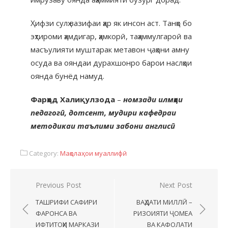
Ҳифзи сулҳ вазифаи ҳар як инсон аст. Танҳо бо
эҳтироми ҳамдигар, ҳамкорӣ, таҳаммулгароӣ ва
масъулияти муштарак метавон ҷаҳони амну
осуда ва ояндаи дурахшонро барои наслҳои
оянда бунёд намуд.
Фарҳод Халиқулзода
–
номзади илмҳои
педагогӣ, дотсент, мудири кафедраи
методикаи таълими забони англисӣ
Category:
Мақолаҳои муаллифӣ
Previous Post
Next Post
ТАШРИФИ САФИРИ
ВАҲДАТИ МИЛЛӢ –
ФАРОНСА ВА
РИЗОИЯТИ ҶОМЕА
ИФТИТОҲИ МАРКАЗИ
ВА КАФОЛАТИ