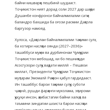
байни кишварҳо пешбинӣ шудааст.
Тоҷикистон ният дорад соли 2027 дар шаҳри
Душанбе конфронси байналмилалии сатҳи
баландро бахшида ба оғози расмии Даҳсола
баргузор намояд.
Хулоса, «Даҳсолаи байналмилалии таҳкими сулҳ
ба хотири наслҳои оянда (2027–2036)»
ташаббуси муҳим ва дурбинонаи Ҷумҳурии
Тоҷикистон мебошад, ки бо пешниҳоди
Асосгузори сулҳу ваҳдати миллӣ – Пешвои
миллат, Президенти Ҷумҳурии Тоҷикистон
муҳтарам Эмомалӣ Раҳмон қабул гардидааст.
Ин ташаббус барои таҳкими сулҳу суботи
ҷаҳонӣ, рушди фарҳанги муколама, эҳтироми
ҳуқуқи инсон, ҳамбастагии байни халқҳо ва
таъмини зиндагии шоиста барои наслҳои
имрӯзаву оянда аҳаммияти бузург дорад.