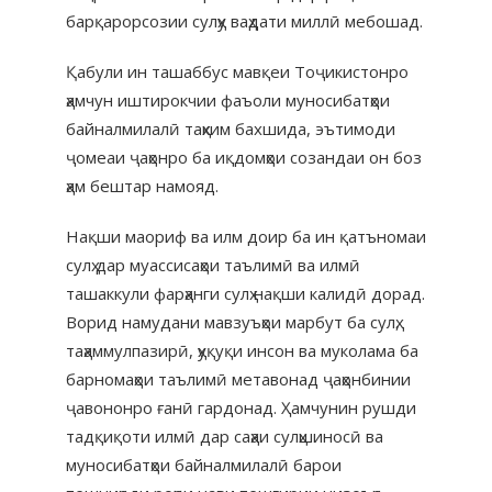
барқарорсозии сулҳу ваҳдати миллӣ мебошад.
Қабули ин ташаббус мавқеи Тоҷикистонро
ҳамчун иштирокчии фаъоли муносибатҳои
байналмилалӣ таҳким бахшида, эътимоди
ҷомеаи ҷаҳонро ба иқдомҳои созандаи он боз
ҳам бештар намояд.
Нақши маориф ва илм доир ба ин қатъномаи
сулҳ дар муассисаҳои таълимӣ ва илмӣ
ташаккули фарҳанги сулҳ нақши калидӣ дорад.
Ворид намудани мавзуъҳои марбут ба сулҳ,
таҳаммулпазирӣ, ҳуқуқи инсон ва муколама ба
барномаҳои таълимӣ метавонад ҷаҳонбинии
ҷавононро ғанӣ гардонад. Ҳамчунин рушди
тадқиқоти илмӣ дар саҳаи сулҳшиносӣ ва
муносибатҳои байналмилалӣ барои