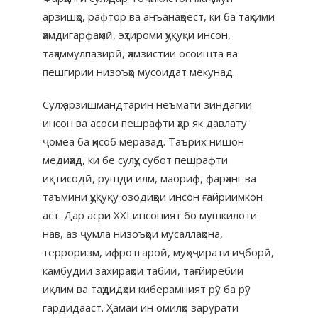
арзишҳо, рафтор ва анъанаҳоест, ки ба таҳкими
ҳамдигарфаҳмӣ, эҳтироми ҳуқуқи инсон,
таҳаммулпазирӣ, ҳамзистии осоишта ва
пешгирии низоъҳо мусоидат мекунад.
Сулҳ арзишмандтарин неъмати зиндагии
инсон ва асоси пешрафти ҳар як давлату
ҷомеа ба ҳисоб меравад. Таърих нишон
медиҳад, ки бе сулҳу субот пешрафти
иқтисодӣ, рушди илм, маориф, фарҳанг ва
таъмини ҳуқуқу озодиҳои инсон ғайриимкон
аст. Дар асри ХХI инсоният бо мушкилоти
нав, аз ҷумла низоъҳои мусаллаҳона,
терроризм, ифротгароӣ, муҳоҷирати иҷборӣ,
камбудии захираҳои табиӣ, тағйирёбии
иқлим ва таҳдидҳои киберамният рӯ ба рӯ
гардидааст. Ҳамаи ин омилҳо зарурати