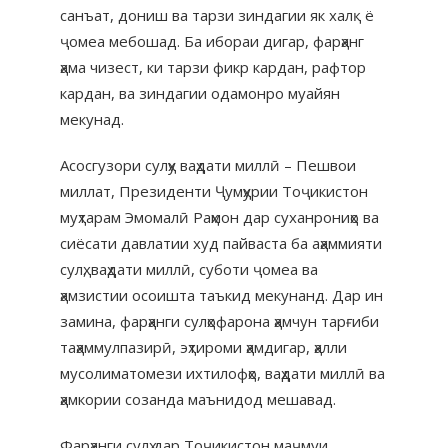
санъат, дониш ва тарзи зиндагии як халқ ё
ҷомеа мебошад. Ба ибораи дигар, фарҳанг
ҳама чизест, ки тарзи фикр кардан, рафтор
кардан, ва зиндагии одамонро муайян
мекунад.
​Асосгузори сулҳу ваҳдати миллӣ – Пешвои
миллат, Президенти Ҷумҳурии Тоҷикистон
муҳтарам Эмомалӣ Раҳмон дар суханрониҳо ва
сиёсати давлатии худ пайваста ба аҳаммияти
сулҳ, ваҳдати миллӣ, суботи ҷомеа ва
ҳамзистии осоишта таъкид мекунанд. Дар ин
замина, фарҳанги сулҳофарона ҳамчун тарғиби
таҳаммулпазирӣ, эҳтироми ҳамдигар, ҳалли
мусолиматомези ихтилофҳо, ваҳдати миллӣ ва
ҳамкории созанда маънидод мешавад.
Фарҳанги сулҳ дар Тоҷикистон маҷмуи