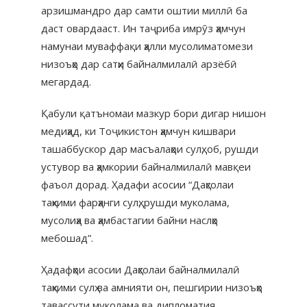
арзишмандро дар самти оштии миллӣ ба
даст овардааст. Ин таҷриба имрӯз ҳамчун
намунаи муваффақи ҳалли мусолиматомези
низоъҳо дар сатҳи байналмилалӣ арзёбӣ
мегардад.
​Қабули қатъномаи мазкур бори дигар нишон
медиҳад, ки Тоҷикистон ҳамчун кишвари
ташаббускор дар масъалаҳои сулҳ, об, рушди
устувор ва ҳамкории байналмилалӣ мавқеи
фаъол дорад. Ҳадафи асосии “Даҳсолаи
таҳкими фарҳанги сулҳ, рушди муколама,
мусолиҳа ва ҳамбастагии байни наслҳо
мебошад”.
Ҳадафҳои асосии Даҳсолаи байналмилалӣ
таҳкими сулҳ ва амнияти он, пешгирии низоъҳо
тавассути муколама ва дипломатия,