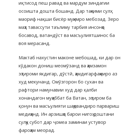
иқтисод пеш равад ва мардум зиндагии
осоишта дошта бошанд. Дар таҳкими сулҳ
маориф нақши бисёр муҳимро мебозад. Зеро
маҳз тавассути таълиму тарбия инсонҳо
босавод, ватандӯст ва масъулиятшинос ба
воя мерасанд.
Мактаб нахустин маконе мебошад, ки дар он
кӯдакон дониш меомӯзанд ва ҳамзамон
эҳтироми якдигар, дӯстӣ, ҳамдигарфаҳмиро аз
худ мекунанд. Омӯзгорон бо сухан ва
рафтори намунавии худ дар қалби
хонандагон муҳаббат ба Ватан, эҳтиром ба
қонун ва масъулияти шаҳрвандиро парвариш
медиҳанд. Ин арзишҳо барои нигоҳ доштани
сулҳу субот дар ҷомеа заминаи устувор
фароҳам меорад.