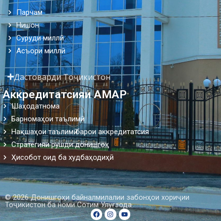
Парчам
Нишон
Суруди миллӣ
Асъори миллӣ
Дастоварди Тоҷикистон
Аккредитатсияи АМАР
Шаҳодатнома
Барномаҳои таълимӣ
Нақшаҳои таълимӣ барои аккредитатсия
Стратегияи рушди донишгоҳ
Ҳисобот оид ба худбаҳодиҳӣ
© 2026 Донишгоҳи байналмилалии забонҳои хориҷии
Тоҷикистон ба номи Сотим Улуғзода