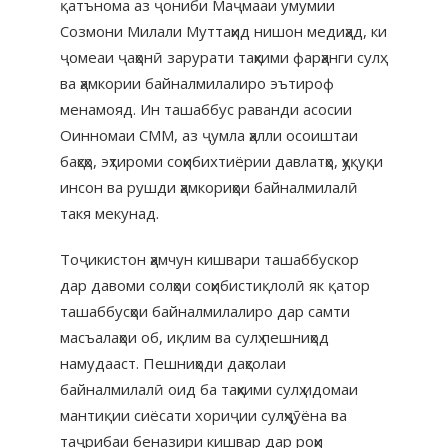
қатънома аз ҷониби Маҷмааи умумии
Созмони Милали Муттаҳид нишон медиҳад, ки
ҷомеаи ҷаҳонӣ зарурати таҳкими фарҳанги сулҳ
ва ҳамкории байналмилалиро эътироф
менамояд. Ин ташаббус раванди асосии
Оинномаи СММ, аз ҷумла ҳалли осоиштаи
баҳсҳо, эҳтироми соҳибихтиёрии давлатҳо, ҳуқуқи
инсон ва рушди ҳамкориҳои байналмилалӣ
такя мекунад.
Тоҷикистон ҳамчун кишвари ташаббускор
дар давоми солҳои соҳибистиқлолӣ як қатор
ташаббусҳои байналмилалиро дар самти
масъалаҳои об, иқлим ва сулҳ пешниҳод
намудааст. Пешниҳоди даҳсолаи
байналмилалӣ оид ба таҳкими сулҳ идомаи
мантиқии сиёсати хориҷии сулҳҷӯёна ва
таҷрибаи беназири кишвар дар роҳи