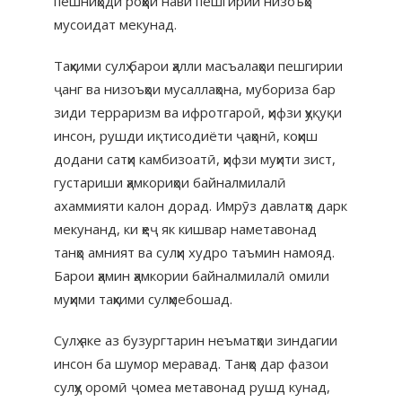
пешниҳоди роҳҳои нави пешгирии низоъҳо
мусоидат мекунад.
Таҳкими сулҳ барои ҳалли масъалаҳои пешгирии
ҷанг ва низоъҳои мусаллаҳона, мубориза бар
зиди терраризм ва ифротгароӣ, ҳифзи ҳуқуқи
инсон, рушди иқтисодиёти ҷаҳонӣ, коҳиш
додани сатҳи камбизоатӣ, ҳифзи муҳити зист,
густариши ҳамкориҳои байналмилалӣ
ахаммияти калон дорад. Имрӯз давлатҳо дарк
мекунанд, ки ҳеҷ як кишвар наметавонад
танҳо амният ва сулҳи худро таъмин намояд.
Барои ҳамин ҳамкории байналмилалӣ омили
муҳими таҳкими сулҳмебошад.
Сулҳ яке аз бузургтарин неъматҳои зиндагии
инсон ба шумор меравад. Танҳо дар фазои
сулҳу оромӣ ҷомеа метавонад рушд кунад,