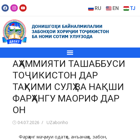
RU
EN
TJ
АҲАММИЯТИ ТАШАББУСИ
ТОҶИКИСТОН ДАР
ТАҲКИМИ СУЛҲ ВА НАҚШИ
ФАРҲАНГУ МАОРИФ ДАР
ОН
04.07.2026
UZabonho
​Фарҳанг маҷмуи одатҳо, анъанаҳо, забон,