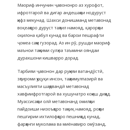
Маориф инчунин ҷавононро аз хурофот,
ифротгароӣ ва дигар андешаҳои нодуруст
ҳифз мекунад. Шахси донишманд метавонад
воқеаҳоро дуруст таҳлил намояд, қарорҳои
оқилона қабул кунад ва барои пешрафти
ҷомеа саҳм гузорад. Аз ин рӯ, рушди маориф
маънои таҳкими сулҳ ва таъмини ояндаи
дурахшони кишварро дорад.
Тарбияи ҷавонон дар руҳияи ватандӯстӣ,
эҳтироми ҳуқуқи инсон, таҳаммулпазирӣ ва
масъулияти шаҳрвандӣ метавонад
хавфиифротгароӣ ва хушунатро коҳиш диҳад.
Муассисаҳои олӣ метавонанд омилҳои
пайдоиши низоъҳоро таҳқиқ намояд, роҳҳои
пешгирии ихтилофҳоро пешниҳод кунад,
фарҳанги муколама ва миёнавиро омӯзанд,