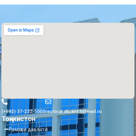
(+992) 37-232-5000
rectorat.dbzkht.tj@mail.ru
Тоҷикистон
Рамзҳои давлатӣ