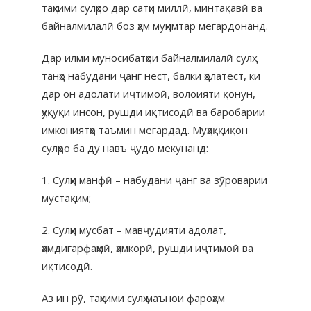
таҳкими сулҳро дар сатҳи миллӣ, минтақавӣ ва
байналмилалӣ боз ҳам муҳимтар мегардонанд.
Дар илми муносибатҳои байналмилалӣ сулҳ
танҳо набудани ҷанг нест, балки ҳолатест, ки
дар он адолати иҷтимоӣ, волоияти қонун,
ҳуқуқи инсон, рушди иқтисодӣ ва баробарии
имкониятҳо таъмин мегардад. Муҳаққиқон
сулҳро ба ду навъ ҷудо мекунанд:
1. Сулҳи манфӣ – набудани ҷанг ва зӯроварии
мустақим;
2. Сулҳи мусбат – мавҷудияти адолат,
ҳамдигарфаҳмӣ, ҳамкорӣ, рушди иҷтимоӣ ва
иқтисодӣ.
Аз ин рӯ, таҳкими сулҳ маънои фароҳам