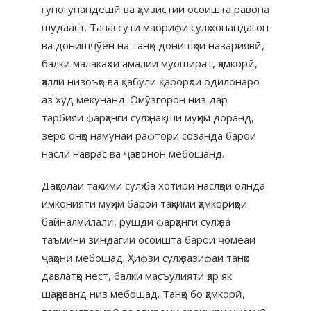
гуногунандешӣ ва ҳамзистии осоишта равона
шудааст. Тавассути маорифи сулҳ хонандагон
ва донишҷӯён на танҳо донишҳои назариявӣ,
балки малакаҳои амалии муошират, ҳамкорӣ,
ҳалли низоъҳо ва қабули қарорҳои одилонаро
аз худ мекунанд. Омӯзгорон низ дар
тарбияи фарҳанги сулҳ нақши муҳим доранд,
зеро онҳо намунаи рафтори созанда барои
насли наврас ва ҷавонон мебошанд.
Даҳсолаи таҳкими сулҳ ба хотири наслҳои оянда
имконияти муҳим барои таҳкими ҳамкориҳои
байналмилалӣ, рушди фарҳанги сулҳ ва
таъмини зиндагии осоишта барои ҷомеаи
ҷаҳонӣ мебошад. Ҳифзи сулҳ вазифаи танҳо
давлатҳо нест, балки масъулияти ҳар як
шаҳрванд низ мебошад. Танҳо бо ҳамкорӣ,