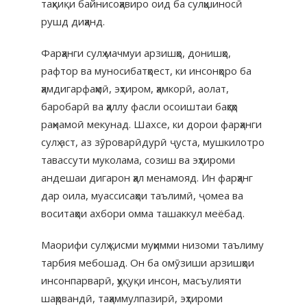
таҳқиқи байнисоҳавиро оид ба сулҳшиносӣ
рушд диҳанд.
Фарҳанги сулҳ мачмуи арзишҳо, донишҳо,
рафтор ва муносибатҳоест, ки инсонҳоро ба
ҳамдигарфаҳмӣ, эҳтиром, ҳамкорӣ, аолат,
баробарӣ ва ҳаллу фасли осоиштаи баҳсҳо
раҳнамоӣ мекунад. Шахсе, ки дорои фарҳанги
сулҳ аст, аз зӯроварӣдурӣ ҷуста, мушкилотро
тавассути муколама, созиш ва эҳтироми
андешаи дигарон ҳал менамояд. Ин фарҳанг
дар оила, муассисаҳои таълимӣ, ҷомеа ва
воситаҳои ахбори омма ташаккул меёбад.
Маорифи сулҳ қисми муҳимми низоми таълиму
тарбия мебошад. Он ба омӯзиши арзишҳои
инсонпарварӣ, ҳуқуқи инсон, масъулияти
шаҳрвандӣ, таҳаммулпазирӣ, эҳтироми