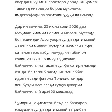
овардани чунин шароитеро дорад, ки ҷомеа
тавонад низоъҳоро бо роҳи муколама,
ҳамдигарфаҳмӣ ва воситаҳои ҳуқуқӣ ҳал намояд.
​Дар ин замина, 25 июни соли 2026 дар
Маҷмааи Умумии Созмони Милали Муттаҳид
бо пешниҳоди Асосгузори сулҳу ваҳдати миллӣ
– Пешвои миллат, муҳтарам Эмомалӣ Раҳмон
қатъномаеро қабул намуд, ки тибқи он
солҳои 2027-2036 ҳамчун “Даҳсолаи
байналмилалии таҳкими сулҳ ба хотири наслҳои
оянда” ба тасвиб расид. Ин ташаббус
идомаи саҳми фаъоли Тоҷикистон дар
пешбурди масъалаҳои сулҳ ва ҳамкории
байналмилалӣ арзёбӣ мешавад.
​Ҷумҳурии Тоҷикистон баъд аз барқарор
намудани сулҳу ваҳдати миллӣ таҷрибаи