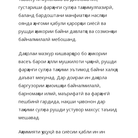
густариши фарҳанги сулҳ ва таҳаммулпазирӣ,
баланд бардоштани манфиатҳои наслҳои
оянда ҳангоми қабули қарорҳои сиёсӣ ва
рушди ҳамкории байни давлатҳо ва созмонҳои
байналмилалӣ мебошанд.
Даҳсолаи мазкур кишварҳоро бо ҳамкории
васеъ барои ҳалли мушкилоти ҷаҳонӣ, рушди
фарҳанги сулҳ ва таҳкими эътимод байни халқҳо
даъват мекунад. Дар доираи ин даҳсола
баргузории ҳамоишҳои байналмилалӣ,
барномаҳои илмӣ, маърифатӣ ва фарҳангӣ
пешбинӣ гардида, нақши ҷавонон дар
таҳкими сулҳ ва рушди устувор махсус таъкид
мешавад.
Аҳаммияти ҳуқуқӣ ва сиёсии қабли ин ин