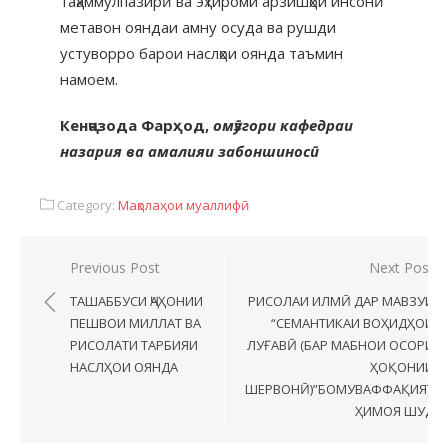
таҳаммулпазирӣ ва эҳтироми арзишҳои инсонӣ
метавон ояндаи амну осуда ва рушди
устуворро барои наслҳои оянда таъмин
намоем.
Кенҷазода Фарҳод,
омӯзгори кафедраи
назария ва амалияи забоншиносӣ
Category:
Мақолаҳои муаллифӣ
Previous Post
Next Post
ТАШАББУСИ ҶАҲОНИИ
РИСОЛАИ ИЛМӢ ДАР МАВЗУИ
ПЕШВОИ МИЛЛАТ ВА
“СЕМАНТИКАИ ВОҲИДҲОИ
РИСОЛАТИ ТАРБИЯИ
ЛУҒАВӢ (БАР МАБНОИ ОСОРИ
НАСЛҲОИ ОЯНДА
ҲОҚОНИИ
ШЕРВОНӢ)”БОМУВАФФАҚИЯТ
ҲИМОЯ ШУД