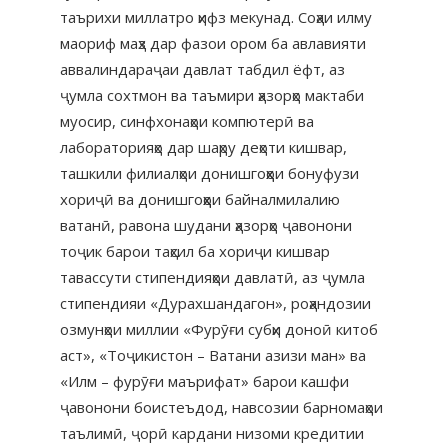
таърихи миллатро ҳифз мекунад. Соҳаи илму
маориф маҳз дар фазои ором ба авлавияти
аввалиндараҷаи давлат табдил ёфт, аз
ҷумла сохтмон ва таъмири ҳазорҳо мактаби
муосир, синфхонаҳои компютерӣ ва
лабораторияҳо дар шаҳру деҳоти кишвар,
ташкили филиалҳои донишгоҳҳои бонуфузи
хориҷӣ ва донишгоҳҳои байналмилалию
ватанӣ, равона шудани ҳазорҳо ҷавонони
тоҷик барои таҳсил ба хориҷи кишвар
тавассути стипендияҳои давлатӣ, аз ҷумла
стипендияи «Дурахшандагон», роҳандозии
озмунҳои миллии «Фурӯғи субҳи доноӣ китоб
аст», «Тоҷикистон – Ватани азизи ман» ва
«Илм – фурӯғи маърифат» барои кашфи
ҷавонони боистеъдод, навсозии барномаҳои
таълимӣ, ҷорӣ кардани низоми кредитии