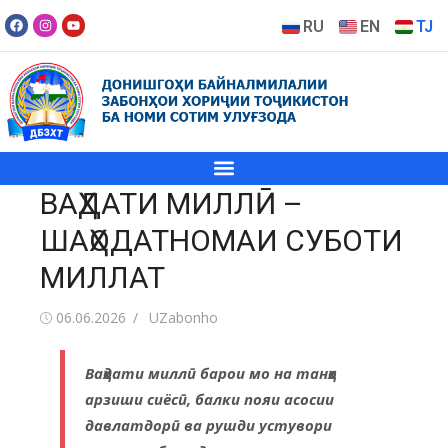
RU
EN
TJ
ВАҲДАТИ МИЛЛӢ –
ШАҲОДАТНОМАИ СУБОТИ
МИЛЛАТ
06.06.2026
UZabonho
Ваҳдати миллӣ барои мо на танҳо
арзиши сиёсӣ, балки пояи асосии
давлатдорӣ ва рушди устувори