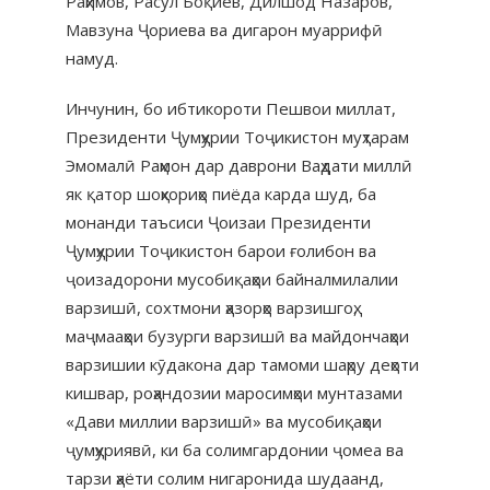
Раҳимов, Расул Боқиев, Дилшод Назаров,
Мавзуна Ҷориева ва дигарон муаррифӣ
намуд.
Инчунин, бо ибтикороти Пешвои миллат,
Президенти Ҷумҳурии Тоҷикистон муҳтарам
Эмомалӣ Раҳмон дар даврони Ваҳдати миллӣ
як қатор шоҳкориҳо пиёда карда шуд, ба
монанди таъсиси Ҷоизаи Президенти
Ҷумҳурии Тоҷикистон барои ғолибон ва
ҷоизадорони мусобиқаҳои байналмилалии
варзишӣ, сохтмони ҳазорҳо варзишгоҳ,
маҷмааҳои бузурги варзишӣ ва майдончаҳои
варзишии кӯдакона дар тамоми шаҳру деҳоти
кишвар, роҳандозии маросимҳои мунтазами
«Дави миллии варзишӣ» ва мусобиқаҳои
ҷумҳуриявӣ, ки ба солимгардонии ҷомеа ва
тарзи ҳаёти солим нигаронида шудаанд,