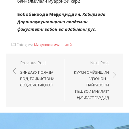
байналмилалӣ муаррифӣ кард.
Бобобекзода Меҳроҷиддин
, Кабирзода
Дорошоҳ, мушовирони академии
факултети забон ва адабиёти рус.
Category:
Мақолаҳои муаллифӣ
Previous Post
Next Post
ЗИНДАВУ ПОЯНДА
КУРСИ ОМӮЗИШИИ
БОД, ТОҶИКИСТОНИ
“ҶАВОНОН –
СОҲИБИСТИҚЛОЛ
ПАЙРАВОНИ
ПЕШВОИ МИЛЛАТ”
ҶАМЪБАСТ ГАРДИД