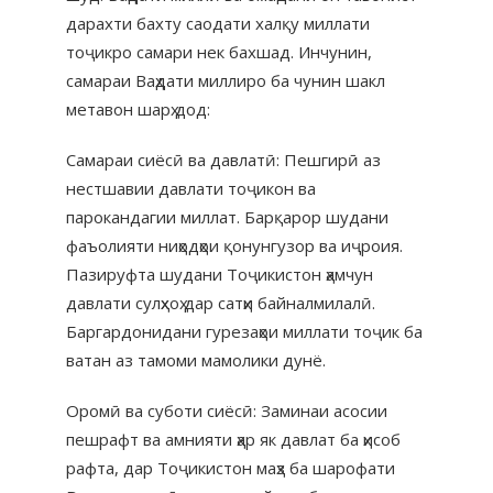
дарахти бахту саодати халқу миллати
тоҷикро самари нек бахшад. Инчунин,
самараи Ваҳдати миллиро ба чунин шакл
метавон шарҳ дод:
Самараи сиёсӣ ва давлатӣ: Пешгирӣ аз
нестшавии давлати тоҷикон ва
парокандагии миллат. Барқарор шудани
фаъолияти ниҳодҳои қонунгузор ва иҷроия.
Пазируфта шудани Тоҷикистон ҳамчун
давлати сулҳхоҳ дар сатҳи байналмилалӣ.
Баргардонидани гурезаҳои миллати тоҷик ба
ватан аз тамоми мамолики дунё.
Оромӣ ва суботи сиёсӣ: Заминаи асосии
пешрафт ва амнияти ҳар як давлат ба ҳисоб
рафта, дар Тоҷикистон маҳз ба шарофати