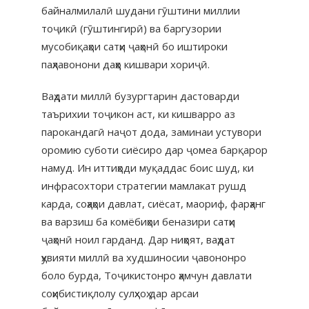
байналмилалӣ шудани гӯштини миллии
тоҷикӣ (гӯштингирӣ) ва баргузории
мусобиқаҳои сатҳи ҷаҳонӣ бо иштироки
паҳлавонони даҳҳо кишвари хориҷӣ.
Ваҳдати миллӣ бузургтарин дастоварди
таърихии тоҷикон аст, ки кишварро аз
парокандагӣ наҷот дода, заминаи устувори
оромию суботи сиёсиро дар ҷомеа барқарор
намуд. Ин иттиҳоди муқаддас боис шуд, ки
инфрасохтори стратегии мамлакат рушд
карда, соҳаҳои давлат, сиёсат, маориф, фарҳанг
ва варзиш ба комёбиҳои беназири сатҳи
ҷаҳонӣ ноил гарданд. Дар ниҳоят, ваҳдат
ҳувияти миллӣ ва худшиносии ҷавононро
боло бурда, Тоҷикистонро ҳамчун давлати
соҳибистиқлолу сулҳхоҳ дар арсаи