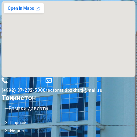
(+992) 37-232-5000
rectorat.dbzkht.tj@mail.ru
Тоҷикистон
Рамзҳои давлатӣ
Парчам
Нишон