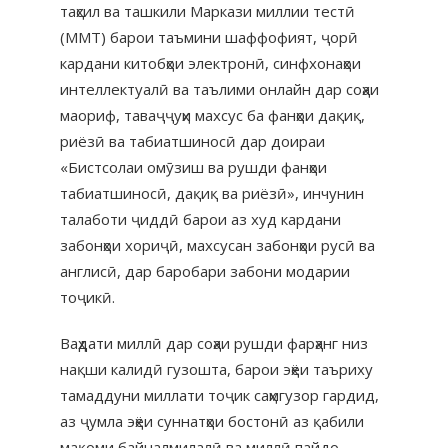
таҳсил ва ташкили Маркази миллии тестӣ
(ММТ) барои таъмини шаффофият, ҷорӣ
кардани китобҳои электронӣ, синфхонаҳои
интеллектуалӣ ва таълими онлайн дар соҳаи
маориф, таваҷҷуҳи махсус ба фанҳои дақиқ,
риёзӣ ва табиатшиносӣ дар доираи
«Бистсолаи омӯзиш ва рушди фанҳои
табиатшиносӣ, дақиқ ва риёзӣ», инчунин
талаботи ҷиддӣ барои аз худ кардани
забонҳои хориҷӣ, махсусан забонҳои русӣ ва
англисӣ, дар баробари забони модарии
тоҷикӣ.
Ваҳдати миллӣ дар соҳаи рушди фарҳанг низ
нақши калидӣ гузошта, барои эҳёи таъриху
тамаддуни миллати тоҷик саҳмгузор гардид,
аз ҷумла эҳёи суннатҳои бостонӣ аз қабили
мақоми байналмилалӣ ва миллӣ пайдо