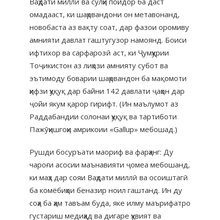
Ваҳдати миллӣ ва сулҳи пойдор ба даст
омадааст, ки шаҳрвандони он метавонанд,
новобаста аз вақту соат, дар фазои оромиву
амнияти давлат гаштугузор намоянд. Боиси
ифтихор ва сарфарозӣ аст, ки Ҷумҳурии
Тоҷикистон аз лиҳози амнияту субот ва
эътимоду боварии шаҳрвандон ба мақомоти
ҳифзи ҳуқуқ дар байни 142 давлати ҷаҳон дар
ҷойи якум қарор гирифт. (Ин маълумот аз
Раддабандии солонаи ҳуқуқ ва тартиботи
Пажӯҳишгоҳи амрикоии «Gallup» мебошад.)
Рушди босуръати маориф ва фарҳанг: Ду
чароғи асосии маънавияти ҷомеа мебошанд,
ки маҳз дар сояи Ваҳдати миллӣ ва осоиштагӣ
ба комёбиҳои беназир ноил гаштанд. Ин ду
соҳа ба ҳам тавъам буда, яке илму маърифатро
густариш медиҳад ва дигаре ҳувият ва