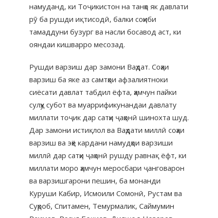
намуданд, ки Тоҷикистон на танҳо як давлати
рӯ ба рушди иқтисодӣ, балки соҳиби
тамаддуни бузург ва насли босавод аст, ки
ояндаи кишварро месозад.
Рушди варзиш дар замони Ваҳдат. Соҳаи
варзиш ба яке аз самтҳои афзалиятноки
сиёсати давлат табдил ёфта, ҳамчун пайки
сулҳу субот ва муаррификунандаи давлату
миллати тоҷик дар сатҳи ҷаҳонӣ шинохта шуд.
Дар замони истиқлол ва Ваҳдати миллӣ соҳаи
варзиш ва эҳё кардани намудҳои варзиши
миллӣ дар сатҳи ҷаҳонӣ рушду равнақ ёфт, ки
миллати моро ҳамчун меросбари ҷанговарон
ва варзишгарони пешин, ба монанди
Куруши Кабир, Исмоили Сомонӣ, Рустам ва
Суҳроб, Спитамен, Темурмалик, Саймумин