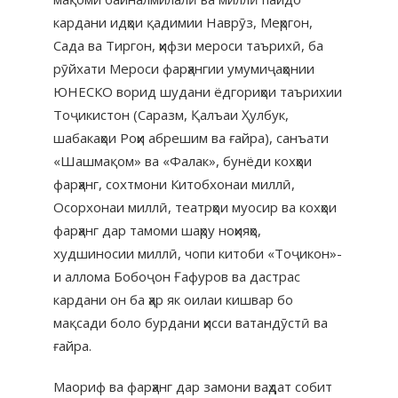
кардани идҳои қадимии Наврӯз, Меҳргон,
Сада ва Тиргон, ҳифзи мероси таърихӣ, ба
рӯйхати Мероси фарҳангии умумиҷаҳонии
ЮНЕСКО ворид шудани ёдгориҳои таърихии
Тоҷикистон (Саразм, Қалъаи Ҳулбук,
шабакаҳои Роҳи абрешим ва ғайра), санъати
«Шашмақом» ва «Фалак», бунёди кохҳои
фарҳанг, сохтмони Китобхонаи миллӣ,
Осорхонаи миллӣ, театрҳои муосир ва кохҳои
фарҳанг дар тамоми шаҳру ноҳияҳо,
худшиносии миллӣ, чопи китоби «Тоҷикон»-
и аллома Бобоҷон Ғафуров ва дастрас
кардани он ба ҳар як оилаи кишвар бо
мақсади боло бурдани ҳисси ватандӯстӣ ва
ғайра.
Маориф ва фарҳанг дар замони ваҳдат собит