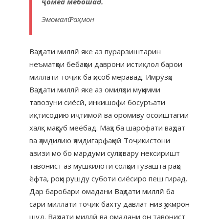
ҷомеа мебошад.
Эмомалӣ Раҳмон
Ваҳдати миллӣ яке аз пурарзиштарин
неъматҳои бебаҳои даврони истиқлол барои
миллати тоҷик ба ҳисоб меравад. Имрӯзҳо
Ваҳдати миллӣ яке аз омилҳои муҳимми
тавозуни сиёсӣ, инкишофи босуръати
иқтисодию иҷтимоӣ ва оромиву осоиштагии
халқ маҳсуб меёбад. Маҳз ба шарофати ваҳдат
ва ҳамдилию ҳамдигарфаҳмӣ Тоҷикистони
азизи мо бо мардуми сулҳовару нексиришт
тавонист аз мушкилоти солҳои гузашта раҳо
ёфта, роҳи рушду суботи сиёсиро пеш гирад.
Дар баробари омадани Ваҳдати миллӣ ба
сари миллати тоҷик бахту давлат низ ҳукмрон
шуд. Ваҳдати миллӣ ва омадани он тавонист