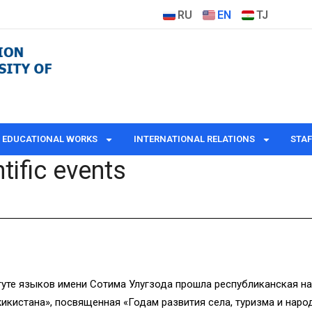
RU
EN
TJ
EDUCATIONAL WORKS
INTERNATIONAL RELATIONS
STAF
tific events
туте языков имени Сотима Улугзода прошла республиканская н
икистана», посвященная «Годам развития села, туризма и наро