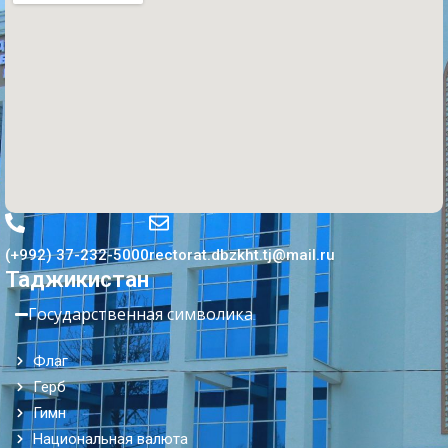
(+992) 37-232-5000
rectorat.dbzkht.tj@mail.ru
Таджикистан
Государственная символика
Флаг
Герб
Гимн
Национальная валюта