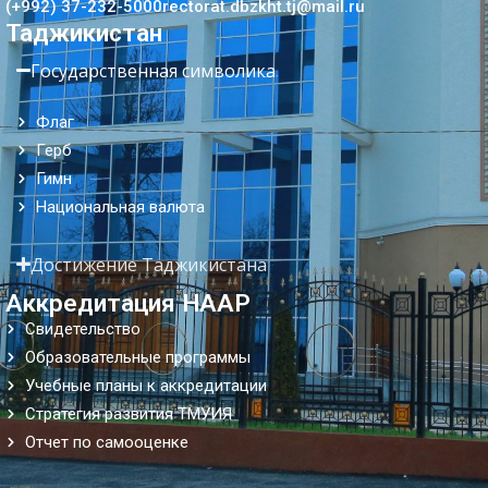
(+992) 37-232-5000
rectorat.dbzkht.tj@mail.ru
Таджикистан
Государственная символика
Флаг
Герб
Гимн
Национальная валюта
Достижение Таджикистана
Аккредитация НААР
Свидетельство
Образовательные программы
Учебные планы к аккредитации
Стратегия развития ТМУИЯ
Отчет по самооценке