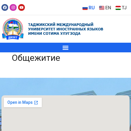
RU
EN
TJ
Общежитие