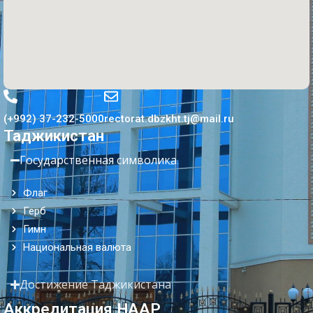
(+992) 37-232-5000
rectorat.dbzkht.tj@mail.ru
Таджикистан
Государственная символика
Флаг
Герб
Гимн
Национальная валюта
Достижение Таджикистана
Аккредитация НААР