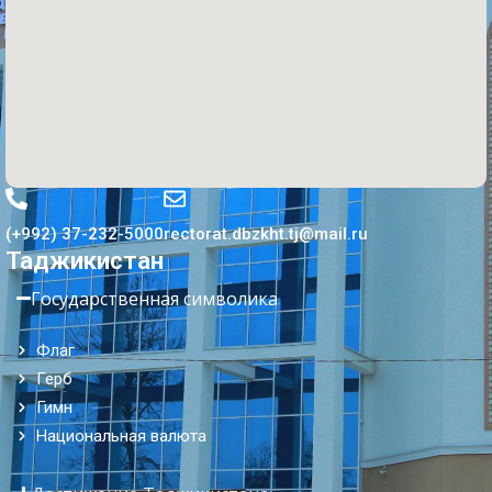
(+992) 37-232-5000
rectorat.dbzkht.tj@mail.ru
Таджикистан
Государственная символика
Флаг
Герб
Гимн
Национальная валюта