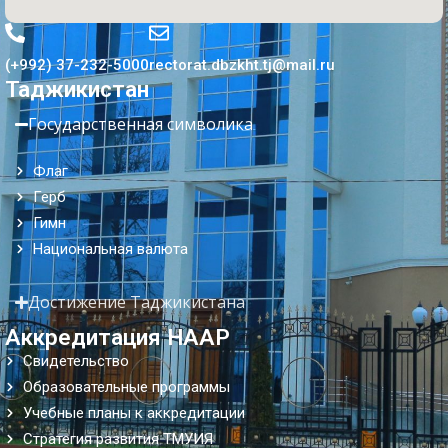
(+992) 37-232-5000
rectorat.dbzkht.tj@mail.ru
Таджикистан
Государственная символика
Флаг
Герб
Гимн
Национальная валюта
Достижение Таджикистана
Аккредитация НААР
Свидетельство
Образовательные программы
Учебные планы к аккредитации
Стратегия развития ТМУИЯ