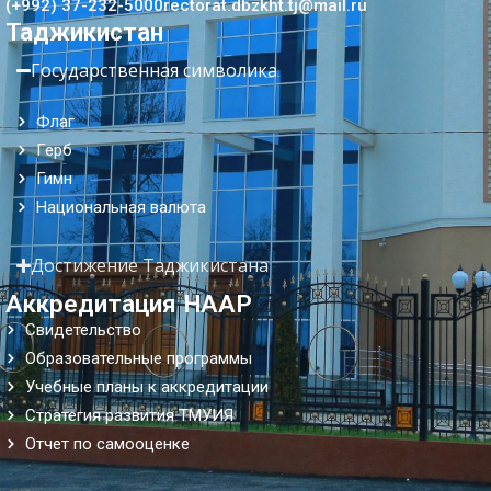
(+992) 37-232-5000
rectorat.dbzkht.tj@mail.ru
Таджикистан
Государственная символика
Флаг
Герб
Гимн
Национальная валюта
Достижение Таджикистана
Аккредитация НААР
Свидетельство
Образовательные программы
Учебные планы к аккредитации
Стратегия развития ТМУИЯ
Отчет по самооценке