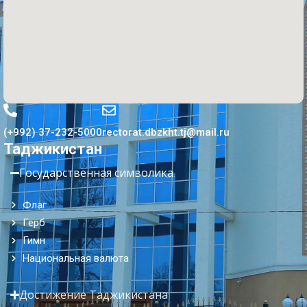
(+992) 37-232-5000
rectorat.dbzkht.tj@mail.ru
Таджикистан
Государственная символика
Флаг
Герб
Гимн
Национальная валюта
Достижение Таджикистана