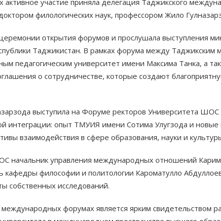
 активное участие приняла делегация Таджикского междуна
 доктором филологических наук, профессором Жило Гулназар
 церемонии открытия форумов и прослушала выступления мин
еспублики Таджикистан. В рамках форума между Таджикски
ным педагогическим университет имени Максима Танка, а т
глашения о сотрудничестве, которые создают благоприятн
азарзода выступила на Форуме ректоров Университета ШОС 
ой интеграции: опыт ТМУИЯ имени Сотима Улугзода и новые
тивы взаимодействия в сфере образования, науки и культур
ОС начальник управления международных отношений Карим
 кафедры философии и политологии Кароматулло Абдуллоев 
ты собственных исследований.
х международных форумах является ярким свидетельством 