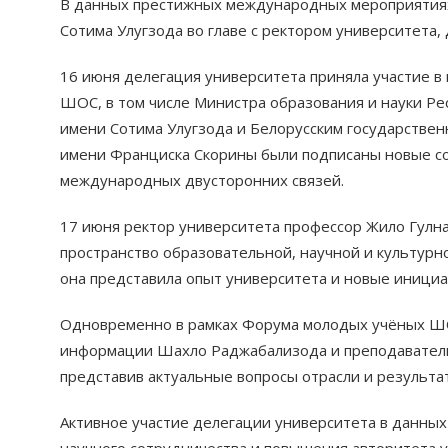
В данных престижных международных мероприятиях
Сотима Улугзода во главе с ректором университета,
16 июня делегация университета приняла участие в
ШОС, в том числе Министра образования и науки Р
имени Сотима Улугзода и Белорусским государствен
имени Франциска Скорины были подписаны новые со
международных двусторонних связей.
17 июня ректор университета профессор Жило Гулн
пространство образовательной, научной и культурн
она представила опыт университета и новые инициа
Одновременно в рамках Форума молодых учёных Ш
информации Шахло Раджабализода и преподаватель
представив актуальные вопросы отрасли и результа
Активное участие делегации университета в данны