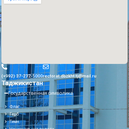
(+992) 37-232-5000
rectorat.dbzkht.tj@mail.ru
Таджикистан
Государственная символика
Флаг
Герб
Гимн