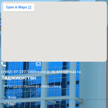
(+992) 37-232-5000
rectorat.dbzkht.tj@mail.ru
Таджикистан
Государственная символика
Флаг
Герб