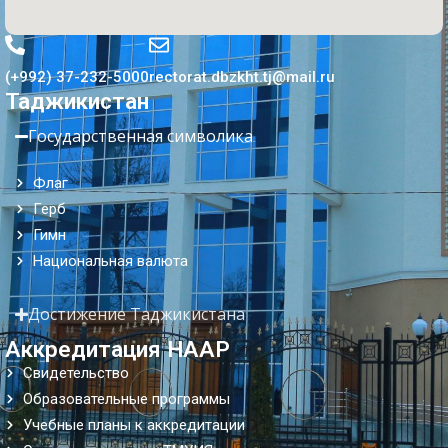
(+992) 37-232-5000
rectorat.dbzkht.tj@mail.ru
Таджикистан
Государственная символика
Флаг
Герб
Гимн
Национальная валюта
Достижение Таджикистана
Аккредитация НААР
Свидетельство
Образовательные программы
Учебные планы к аккредитации