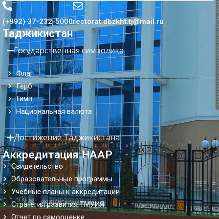
(+992) 37-232-5000
rectorat.dbzkht.tj@mail.ru
Таджикистан
Государственная символика
Флаг
Герб
Гимн
Национальная валюта
Достижение Таджикистана
Аккредитация НААР
Свидетельство
Образовательные программы
Учебные планы к аккредитации
Стратегия развития ТМУИЯ
Отчет по самооценке