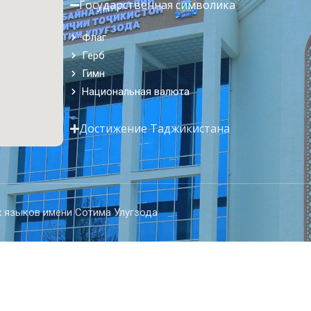
Государственная символика
Флаг
Герб
Гимн
Национальная валюта
Достижение Таджикистана
 языков имени Сотима Улугзода