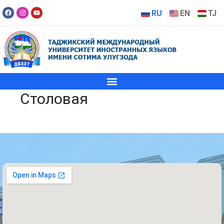
RU
EN
TJ
Столовая