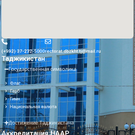
(+992) 37-232-5000
rectorat.dbzkht.tj@mail.ru
Таджикистан
Государственная символика
Флаг
Герб
Гимн
Национальная валюта
Достижение Таджикистана
Аккредитация НААР