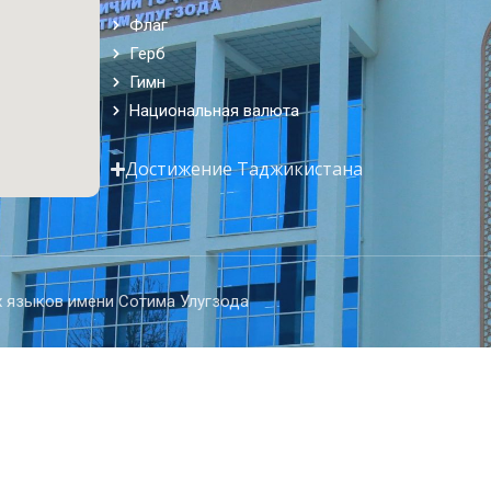
Флаг
Герб
Гимн
Национальная валюта
Достижение Таджикистана
 языков имени Сотима Улугзода