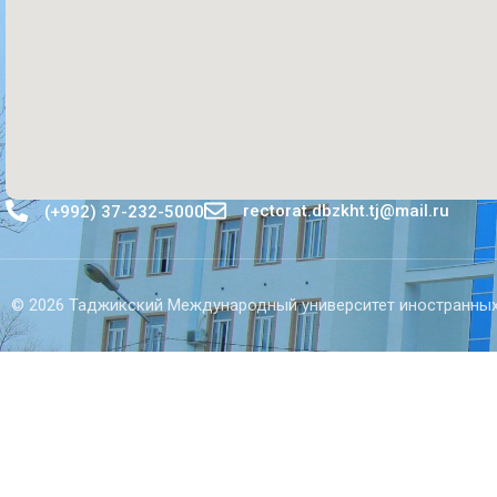
rectorat.dbzkht.tj@mail.ru
(+992) 37-232-5000
© 2026 Таджикский Международный университет иностранных