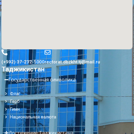
(+992) 37-232-5000
rectorat.dbzkht.tj@mail.ru
Таджикистан
Государственная символика
Флаг
Герб
Гимн
Национальная валюта
Достижение Таджикистана